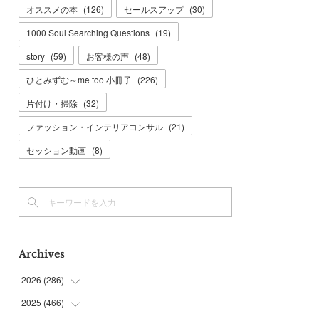
オススメの本
(
126
)
セールスアップ
(
30
)
1000 Soul Searching Questions
(
19
)
story
(
59
)
お客様の声
(
48
)
ひとみずむ～me too 小冊子
(
226
)
片付け・掃除
(
32
)
ファッション・インテリアコンサル
(
21
)
セッション動画
(
8
)
Archives
2026
(
286
)
2025
(
466
(
7
)
)