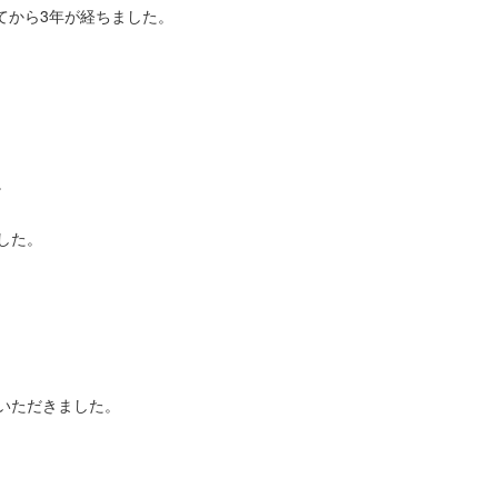
てから3年が経ちました。
。
した。
いただきました。