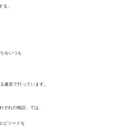
する」
持ちをいつも
する趣旨で行っています。
それぞれの物語」では、
エピソードを