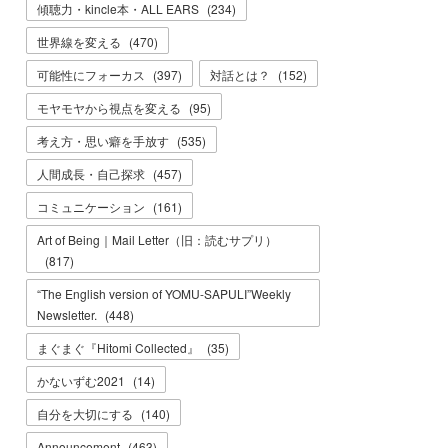
傾聴力・kincle本・ALL EARS
(
234
)
世界線を変える
(
470
)
可能性にフォーカス
(
397
)
対話とは？
(
152
)
モヤモヤから視点を変える
(
95
)
考え方・思い癖を手放す
(
535
)
人間成長・自己探求
(
457
)
コミュニケーション
(
161
)
Art of Being｜Mail Letter（旧：読むサプリ）
(
817
)
“The English version of YOMU-SAPULI”Weekly
Newsletter.
(
448
)
まぐまぐ『Hitomi Collected』
(
35
)
かないずむ2021
(
14
)
自分を大切にする
(
140
)
Announcement
(
463
)