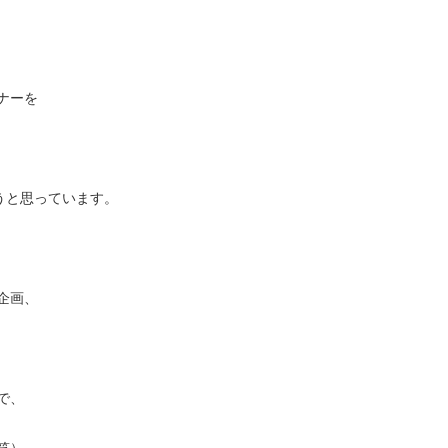
ナーを
うと思っています。
企画、
で、
笑）