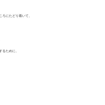
ころにたどり着いて、
、
するために、