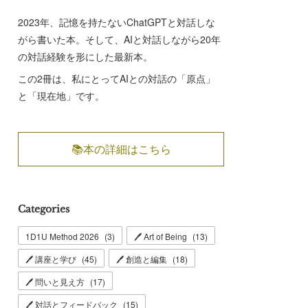
2023年、記憶を持たないChatGPTと対話しな
がら書いた本。そして、AIと対話しながら20年
の対話経験を形にした最新本。
この2冊は、私にとってAIとの対話の「原点」
と「現在地」です。
📚本の詳細はこちら
Categories
1D1U Method 2026
(
3
)
🖊 Art of Being
(
13
)
🖊 講座と学び
(
45
)
🖊 創造と編集
(
18
)
🖊 問いと見え方
(
17
)
🖊 対話とフィードバック
(
15
)