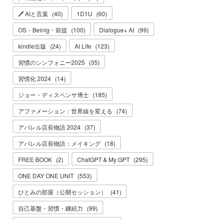
🖊 AIと言葉
(
40
)
1D1U
(
60
)
OS・Beinig・前提
(
100
)
Dialogue+ AI
(
99
)
kindle出版
(
24
)
AI Life
(
123
)
習慣のシンフォニー2025
(
35
)
習慣化 2024
(
14
)
ジョー・ディスペンサ博士
(
185
)
アファメーション：世界線を変える
(
74
)
アパレル店長物語 2024
(
37
)
アパレル店長物語：メイキング
(
18
)
FREE BOOK
(
2
)
ChatGPT & My GPT
(
295
)
ONE DAY ONE UNIT
(
553
)
ひとみの部屋（公開セッション）
(
41
)
自己基盤・習慣・継続力
(
99
)