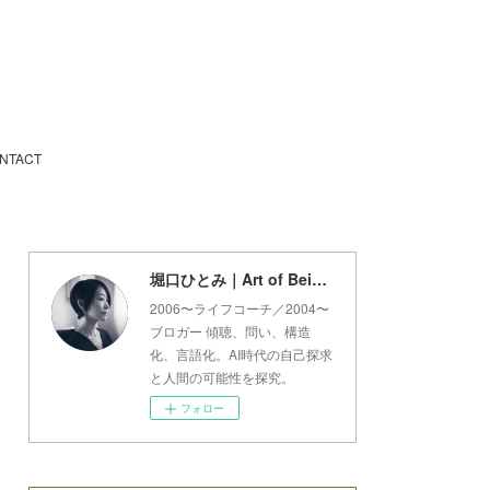
NTACT
堀口ひとみ｜Art of Being Lab
2006〜ライフコーチ／2004〜
ブロガー 傾聴、問い、構造
化、言語化。AI時代の自己探求
と人間の可能性を探究。
フォロー