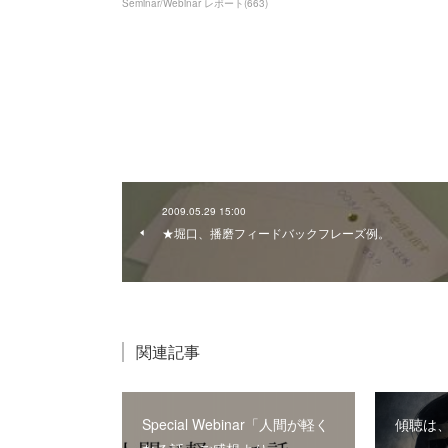
Seminar/Webinar レポート
(
663
)
2009.05.29 15:00
★堀口、播磨フィードバックフレーズ例。
関連記事
Special Webinar「人間が軽く
傾聴は