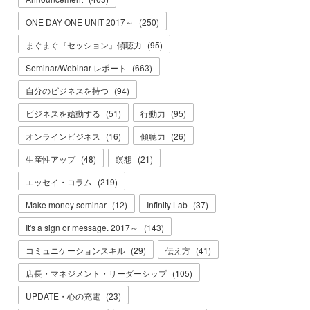
ONE DAY ONE UNIT 2017～
(
250
)
まぐまぐ『セッション』傾聴力
(
95
)
Seminar/Webinar レポート
(
663
)
自分のビジネスを持つ
(
94
)
ビジネスを始動する
(
51
)
行動力
(
95
)
オンラインビジネス
(
16
)
傾聴力
(
26
)
生産性アップ
(
48
)
瞑想
(
21
)
エッセイ・コラム
(
219
)
Make money seminar
(
12
)
Infinity Lab
(
37
)
It's a sign or message. 2017～
(
143
)
コミュニケーションスキル
(
29
)
伝え方
(
41
)
店長・マネジメント・リーダーシップ
(
105
)
UPDATE・心の充電
(
23
)