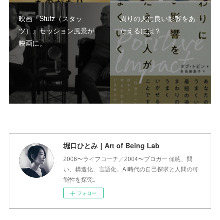
映画『Stutz（スタッ
周りの人に良い影響をあ
ツ）』セッション風景が
たえるには？
映画に。
堀口ひとみ｜Art of Being Lab
2006〜ライフコーチ／2004〜ブロガー 傾聴、問
い、構造化、言語化。AI時代の自己探求と人間の可
能性を探究。
フォロー