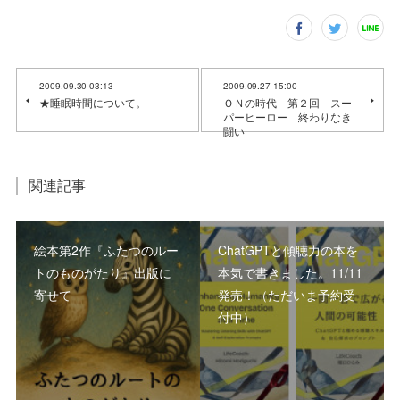
2009.09.30 03:13
2009.09.27 15:00
★睡眠時間について。
ＯＮの時代 第２回 スー
パーヒーロー 終わりなき
闘い
関連記事
絵本第2作『ふたつのルー
ChatGPTと傾聴力の本を
トのものがたり』出版に
本気で書きました。11/11
寄せて
発売！（ただいま予約受
付中）