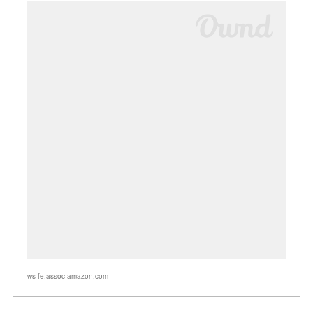
ws-fe.assoc-amazon.com