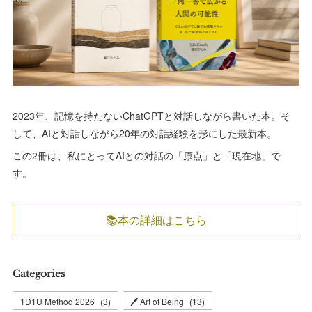
2023年、記憶を持たないChatGPTと対話しながら書いた本。そ
して、AIと対話しながら20年の対話経験を形にした最新本。
この2冊は、私にとってAIとの対話の「原点」と「現在地」で
す。
📚本の詳細はこちら
Categories
1D1U Method 2026
(
3
)
🖊 Art of Being
(
13
)