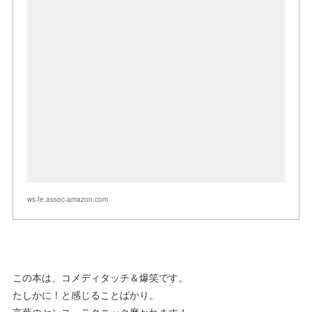
ws-fe.assoc-amazon.com
この本は、コメディタッチ＆爆笑です。
たしかに！と感じることばかり。
言葉のセンス、テクニック磨かれます！