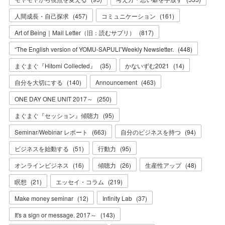
人間成長・自己探求
(
457
)
コミュニケーション
(
161
)
Art of Being｜Mail Letter（旧：読むサプリ）
(
817
)
“The English version of YOMU-SAPULI”Weekly Newsletter.
(
448
)
まぐまぐ『Hitomi Collected』
(
35
)
かないずむ2021
(
14
)
自分を大切にする
(
140
)
Announcement
(
463
)
ONE DAY ONE UNIT 2017～
(
250
)
まぐまぐ『セッション』傾聴力
(
95
)
Seminar/Webinar レポート
(
663
)
自分のビジネスを持つ
(
94
)
ビジネスを始動する
(
51
)
行動力
(
95
)
オンラインビジネス
(
16
)
傾聴力
(
26
)
生産性アップ
(
48
)
瞑想
(
21
)
エッセイ・コラム
(
219
)
Make money seminar
(
12
)
Infinity Lab
(
37
)
It's a sign or message. 2017～
(
143
)