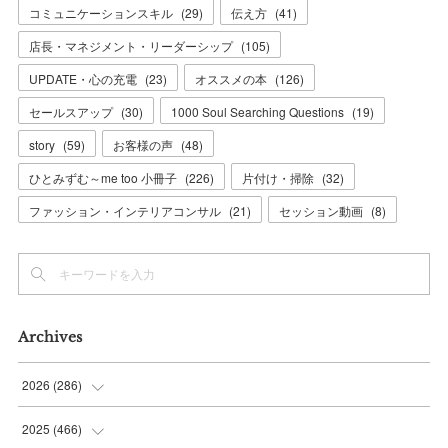
コミュニケーションスキル
(
29
)
伝え方
(
41
)
店長・マネジメント・リーダーシップ
(
105
)
UPDATE・心の充電
(
23
)
オススメの本
(
126
)
セールスアップ
(
30
)
1000 Soul Searching Questions
(
19
)
story
(
59
)
お客様の声
(
48
)
ひとみずむ～me too 小冊子
(
226
)
片付け・掃除
(
32
)
ファッション・インテリアコンサル
(
21
)
セッション動画
(
8
)
Archives
2026
(
286
)
(
7
)
2025
(
466
)