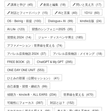
🖊 講座と学び
(
45
)
🖊 創造と編集
(
18
)
🖊 問いと見え方
(
17
)
🖊 対話とフィードバック
(
15
)
🖊 AIと言葉
(
40
)
1D1U
(
60
)
OS・Beinig・前提
(
100
)
Dialogue+ AI
(
99
)
kindle出版
(
24
)
AI Life
(
123
)
習慣のシンフォニー2025
(
35
)
習慣化 2024
(
14
)
ジョー・ディスペンサ博士
(
185
)
アファメーション：世界線を変える
(
74
)
アパレル店長物語 2024
(
37
)
アパレル店長物語：メイキング
(
18
)
FREE BOOK
(
2
)
ChatGPT & My GPT
(
295
)
ONE DAY ONE UNIT
(
553
)
ひとみの部屋（公開セッション）
(
41
)
自己基盤・習慣・継続力
(
99
)
傾聴力・kincle本・ALL EARS
(
234
)
世界線を変える
(
470
)
可能性にフォーカス
(
397
)
対話とは？
(
152
)
モヤモヤから視点を変える
(
95
)
考え方・思い癖を手放す
(
535
)