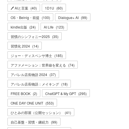
🖊 AIと言葉
(
40
)
1D1U
(
60
)
OS・Beinig・前提
(
100
)
Dialogue+ AI
(
99
)
kindle出版
(
24
)
AI Life
(
123
)
習慣のシンフォニー2025
(
35
)
習慣化 2024
(
14
)
ジョー・ディスペンサ博士
(
185
)
アファメーション：世界線を変える
(
74
)
アパレル店長物語 2024
(
37
)
アパレル店長物語：メイキング
(
18
)
FREE BOOK
(
2
)
ChatGPT & My GPT
(
295
)
ONE DAY ONE UNIT
(
553
)
ひとみの部屋（公開セッション）
(
41
)
自己基盤・習慣・継続力
(
99
)