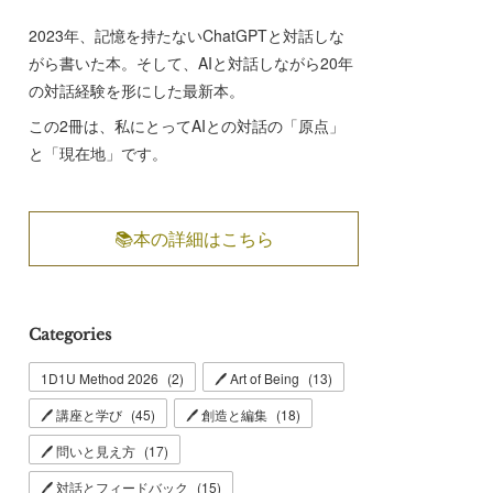
2023年、記憶を持たないChatGPTと対話しな
がら書いた本。そして、AIと対話しながら20年
の対話経験を形にした最新本。
この2冊は、私にとってAIとの対話の「原点」
と「現在地」です。
📚本の詳細はこちら
Categories
1D1U Method 2026
(
2
)
🖊 Art of Being
(
13
)
🖊 講座と学び
(
45
)
🖊 創造と編集
(
18
)
🖊 問いと見え方
(
17
)
🖊 対話とフィードバック
(
15
)