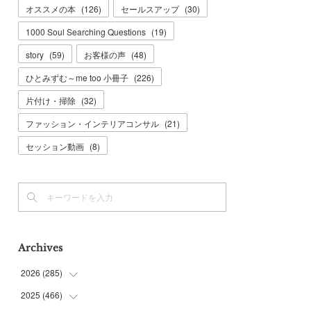
オススメの本
(
126
)
セールスアップ
(
30
)
1000 Soul Searching Questions
(
19
)
story
(
59
)
お客様の声
(
48
)
ひとみずむ～me too 小冊子
(
226
)
片付け・掃除
(
32
)
ファッション・インテリアコンサル
(
21
)
セッション動画
(
8
)
Archives
2026
(
285
)
2025
(
466
(
6
)
)