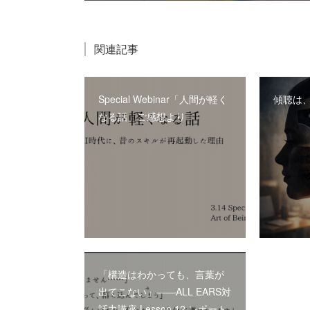
関連記事
Special Webinar「人間が軽く
傾聴は
なる話」ご感想より
「構造はわかっても、言葉が
出てこない」――ALL EARS対
話力講座 Lesson 12 レポート