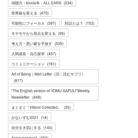
傾聴力・kincle本・ALL EARS
(
234
)
世界線を変える
(
470
)
可能性にフォーカス
(
397
)
対話とは？
(
152
)
モヤモヤから視点を変える
(
95
)
考え方・思い癖を手放す
(
535
)
人間成長・自己探求
(
457
)
コミュニケーション
(
161
)
Art of Being｜Mail Letter（旧：読むサプリ）
(
817
)
“The English version of YOMU-SAPULI”Weekly
Newsletter.
(
448
)
まぐまぐ『Hitomi Collected』
(
35
)
かないずむ2021
(
14
)
自分を大切にする
(
140
)
Announcement
(
463
)