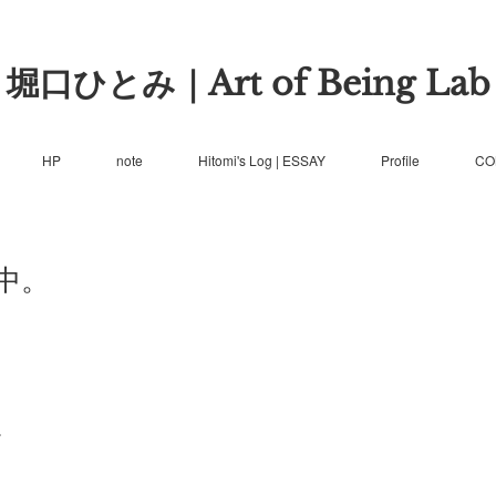
堀口ひとみ｜Art of Being Lab
HP
note
Hitomi's Log | ESSAY
Profile
CO
中。
。