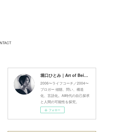
NTACT
堀口ひとみ｜Art of Being Lab
2006〜ライフコーチ／2004〜
ブロガー 傾聴、問い、構造
化、言語化。AI時代の自己探求
と人間の可能性を探究。
フォロー