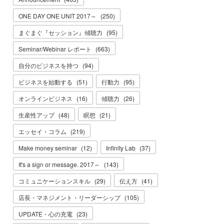
ONE DAY ONE UNIT 2017～
(
250
)
まぐまぐ『セッション』傾聴力
(
95
)
Seminar/Webinar レポート
(
663
)
自分のビジネスを持つ
(
94
)
ビジネスを始動する
(
51
)
行動力
(
95
)
オンラインビジネス
(
16
)
傾聴力
(
26
)
生産性アップ
(
48
)
瞑想
(
21
)
エッセイ・コラム
(
219
)
Make money seminar
(
12
)
Infinity Lab
(
37
)
It's a sign or message. 2017～
(
143
)
コミュニケーションスキル
(
29
)
伝え方
(
41
)
店長・マネジメント・リーダーシップ
(
105
)
UPDATE・心の充電
(
23
)