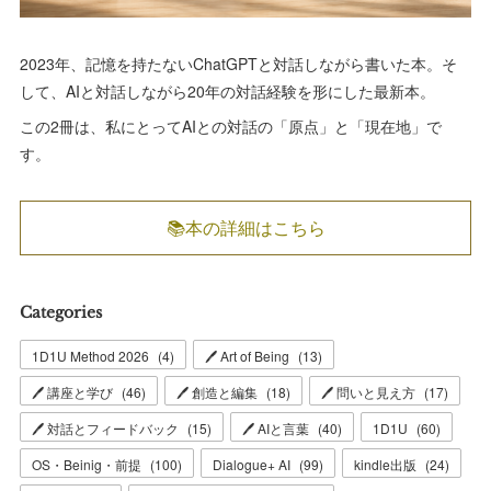
2023年、記憶を持たないChatGPTと対話しながら書いた本。そ
して、AIと対話しながら20年の対話経験を形にした最新本。
この2冊は、私にとってAIとの対話の「原点」と「現在地」で
す。
📚本の詳細はこちら
Categories
1D1U Method 2026
(
4
)
🖊 Art of Being
(
13
)
🖊 講座と学び
(
46
)
🖊 創造と編集
(
18
)
🖊 問いと見え方
(
17
)
🖊 対話とフィードバック
(
15
)
🖊 AIと言葉
(
40
)
1D1U
(
60
)
OS・Beinig・前提
(
100
)
Dialogue+ AI
(
99
)
kindle出版
(
24
)