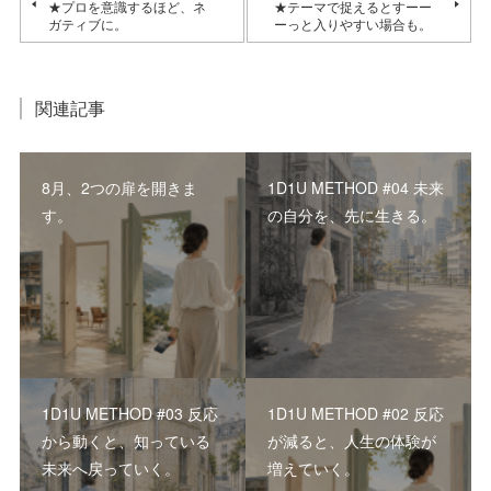
★プロを意識するほど、ネ
★テーマで捉えるとすーー
ガティブに。
ーっと入りやすい場合も。
関連記事
8月、2つの扉を開きま
1D1U METHOD #04 未来
す。
の自分を、先に生きる。
1D1U METHOD #03 反応
1D1U METHOD #02 反応
から動くと、知っている
が減ると、人生の体験が
未来へ戻っていく。
増えていく。