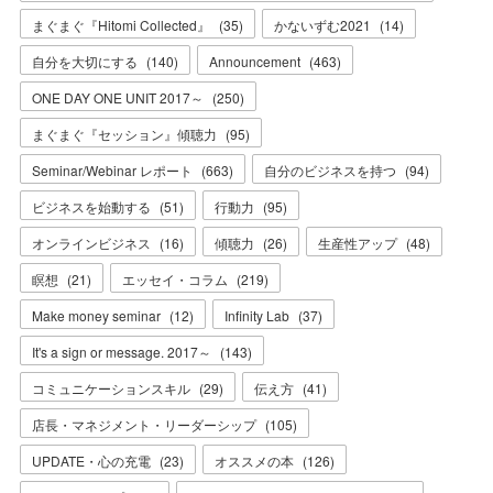
まぐまぐ『Hitomi Collected』
(
35
)
かないずむ2021
(
14
)
自分を大切にする
(
140
)
Announcement
(
463
)
ONE DAY ONE UNIT 2017～
(
250
)
まぐまぐ『セッション』傾聴力
(
95
)
Seminar/Webinar レポート
(
663
)
自分のビジネスを持つ
(
94
)
ビジネスを始動する
(
51
)
行動力
(
95
)
オンラインビジネス
(
16
)
傾聴力
(
26
)
生産性アップ
(
48
)
瞑想
(
21
)
エッセイ・コラム
(
219
)
Make money seminar
(
12
)
Infinity Lab
(
37
)
It's a sign or message. 2017～
(
143
)
コミュニケーションスキル
(
29
)
伝え方
(
41
)
店長・マネジメント・リーダーシップ
(
105
)
UPDATE・心の充電
(
23
)
オススメの本
(
126
)