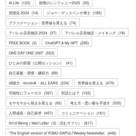
AI Life
(
123
)
習慣のシンフォニー2025
(
35
)
習慣化 2024
(
14
)
ジョー・ディスペンサ博士
(
185
)
アファメーション：世界線を変える
(
74
)
アパレル店長物語 2024
(
37
)
アパレル店長物語：メイキング
(
18
)
FREE BOOK
(
2
)
ChatGPT & My GPT
(
295
)
ONE DAY ONE UNIT
(
553
)
ひとみの部屋（公開セッション）
(
41
)
自己基盤・習慣・継続力
(
99
)
傾聴力・kincle本・ALL EARS
(
234
)
世界線を変える
(
470
)
可能性にフォーカス
(
397
)
対話とは？
(
152
)
モヤモヤから視点を変える
(
95
)
考え方・思い癖を手放す
(
535
)
人間成長・自己探求
(
457
)
コミュニケーション
(
161
)
Art of Being｜Mail Letter（旧：読むサプリ）
(
817
)
“The English version of YOMU-SAPULI”Weekly Newsletter.
(
448
)