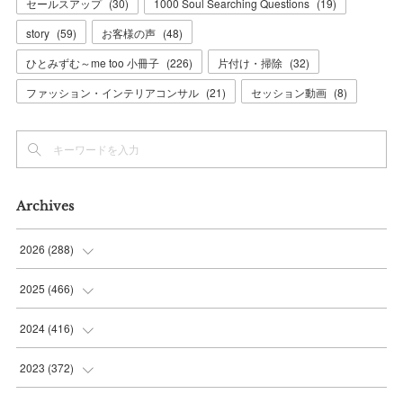
セールスアップ
(
30
)
1000 Soul Searching Questions
(
19
)
story
(
59
)
お客様の声
(
48
)
ひとみずむ～me too 小冊子
(
226
)
片付け・掃除
(
32
)
ファッション・インテリアコンサル
(
21
)
セッション動画
(
8
)
Archives
2026
(
288
)
(
9
)
2025
(
466
)
(
36
)
(
56
)
2024
(
416
)
(
37
)
(
37
)
(
38
)
2023
(
372
)
(
42
)
(
35
)