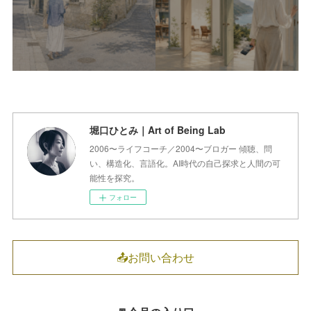
堀口ひとみ｜Art of Being Lab
2006〜ライフコーチ／2004〜ブロガー 傾聴、問
い、構造化、言語化。AI時代の自己探求と人間の可
能性を探究。
フォロー
📤お問い合わせ