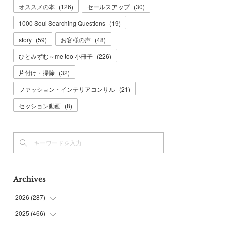
オススメの本
(
126
)
セールスアップ
(
30
)
1000 Soul Searching Questions
(
19
)
story
(
59
)
お客様の声
(
48
)
ひとみずむ～me too 小冊子
(
226
)
片付け・掃除
(
32
)
ファッション・インテリアコンサル
(
21
)
セッション動画
(
8
)
Archives
2026
(
287
)
2025
(
466
(
8
)
)