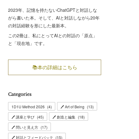
2023年、記憶を持たないChatGPTと対話しな
がら書いた本。そして、AIと対話しながら20年
の対話経験を形にした最新本。
この2冊は、私にとってAIとの対話の「原点」
と「現在地」です。
📚本の詳細はこちら
Categories
1D1U Method 2026
(
4
)
🖊 Art of Being
(
13
)
🖊 講座と学び
(
45
)
🖊 創造と編集
(
18
)
🖊 問いと見え方
(
17
)
🖊 対話とフィードバック
(
15
)