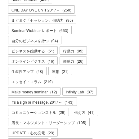
ONE DAY ONE UNIT 2017～
(
250
)
まぐまぐ『セッション』傾聴力
(
95
)
Seminar/Webinar レポート
(
663
)
自分のビジネスを持つ
(
94
)
ビジネスを始動する
(
51
)
行動力
(
95
)
オンラインビジネス
(
16
)
傾聴力
(
26
)
生産性アップ
(
48
)
瞑想
(
21
)
エッセイ・コラム
(
219
)
Make money seminar
(
12
)
Infinity Lab
(
37
)
It's a sign or message. 2017～
(
143
)
コミュニケーションスキル
(
29
)
伝え方
(
41
)
店長・マネジメント・リーダーシップ
(
105
)
UPDATE・心の充電
(
23
)