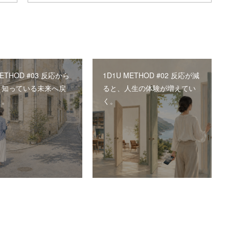
METHOD #03 反応から
1D1U METHOD #02 反応が減
、知っている未来へ戻
ると、人生の体験が増えてい
く。
く。