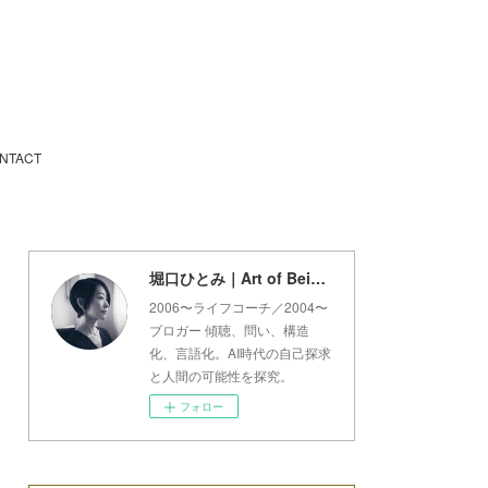
NTACT
堀口ひとみ｜Art of Being Lab
2006〜ライフコーチ／2004〜
ブロガー 傾聴、問い、構造
化、言語化。AI時代の自己探求
と人間の可能性を探究。
フォロー