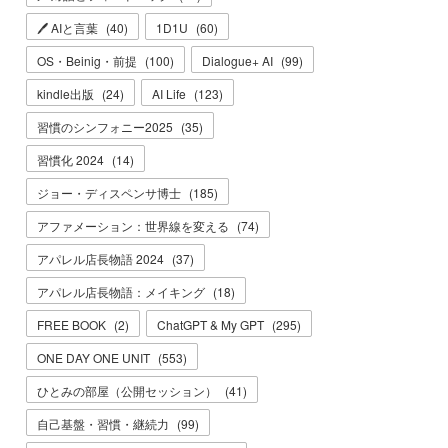
🖊 AIと言葉
(
40
)
1D1U
(
60
)
OS・Beinig・前提
(
100
)
Dialogue+ AI
(
99
)
kindle出版
(
24
)
AI Life
(
123
)
習慣のシンフォニー2025
(
35
)
習慣化 2024
(
14
)
ジョー・ディスペンサ博士
(
185
)
アファメーション：世界線を変える
(
74
)
アパレル店長物語 2024
(
37
)
アパレル店長物語：メイキング
(
18
)
FREE BOOK
(
2
)
ChatGPT & My GPT
(
295
)
ONE DAY ONE UNIT
(
553
)
ひとみの部屋（公開セッション）
(
41
)
自己基盤・習慣・継続力
(
99
)