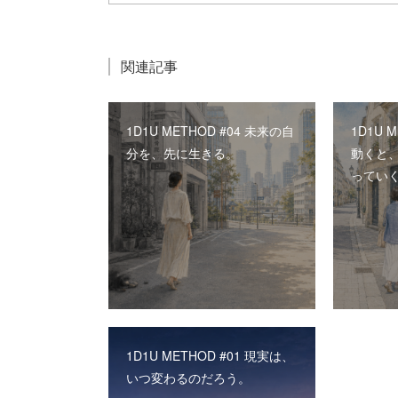
関連記事
1D1U METHOD #04 未来の自
1D1U 
分を、先に生きる。
動くと
ってい
1D1U METHOD #01 現実は、
いつ変わるのだろう。