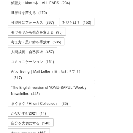
傾聴力・kincle本・ALL EARS
(
234
)
世界線を変える
(
470
)
可能性にフォーカス
(
397
)
対話とは？
(
152
)
モヤモヤから視点を変える
(
95
)
考え方・思い癖を手放す
(
535
)
人間成長・自己探求
(
457
)
コミュニケーション
(
161
)
Art of Being｜Mail Letter（旧：読むサプリ）
(
817
)
“The English version of YOMU-SAPULI”Weekly
Newsletter.
(
448
)
まぐまぐ『Hitomi Collected』
(
35
)
かないずむ2021
(
14
)
自分を大切にする
(
140
)
Announcement
(
463
)