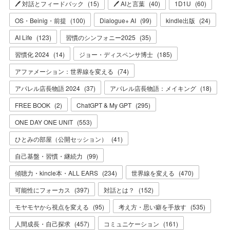
🖊 対話とフィードバック
(
15
)
🖊 AIと言葉
(
40
)
1D1U
(
60
)
OS・Beinig・前提
(
100
)
Dialogue+ AI
(
99
)
kindle出版
(
24
)
AI Life
(
123
)
習慣のシンフォニー2025
(
35
)
習慣化 2024
(
14
)
ジョー・ディスペンサ博士
(
185
)
アファメーション：世界線を変える
(
74
)
アパレル店長物語 2024
(
37
)
アパレル店長物語：メイキング
(
18
)
FREE BOOK
(
2
)
ChatGPT & My GPT
(
295
)
ONE DAY ONE UNIT
(
553
)
ひとみの部屋（公開セッション）
(
41
)
自己基盤・習慣・継続力
(
99
)
傾聴力・kincle本・ALL EARS
(
234
)
世界線を変える
(
470
)
可能性にフォーカス
(
397
)
対話とは？
(
152
)
モヤモヤから視点を変える
(
95
)
考え方・思い癖を手放す
(
535
)
人間成長・自己探求
(
457
)
コミュニケーション
(
161
)