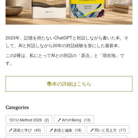
2023年、記憶を持たないChatGPTと対話しながら書いた本。そ
して、AIと対話しながら20年の対話経験を形にした最新本。
この2冊は、私にとってAIとの対話の「原点」と「現在地」で
す。
📚本の詳細はこちら
Categories
1D1U Method 2026
(
2
)
🖊 Art of Being
(
13
)
🖊 講座と学び
(
45
)
🖊 創造と編集
(
18
)
🖊 問いと見え方
(
17
)