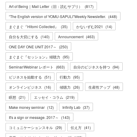
Art of Being｜Mail Letter（旧：読むサプリ）
(
817
)
“The English version of YOMU-SAPULI”Weekly Newsletter.
(
448
)
まぐまぐ『Hitomi Collected』
(
35
)
かないずむ2021
(
14
)
自分を大切にする
(
140
)
Announcement
(
463
)
ONE DAY ONE UNIT 2017～
(
250
)
まぐまぐ『セッション』傾聴力
(
95
)
Seminar/Webinar レポート
(
663
)
自分のビジネスを持つ
(
94
)
ビジネスを始動する
(
51
)
行動力
(
95
)
オンラインビジネス
(
16
)
傾聴力
(
26
)
生産性アップ
(
48
)
瞑想
(
21
)
エッセイ・コラム
(
219
)
Make money seminar
(
12
)
Infinity Lab
(
37
)
It's a sign or message. 2017～
(
143
)
コミュニケーションスキル
(
29
)
伝え方
(
41
)