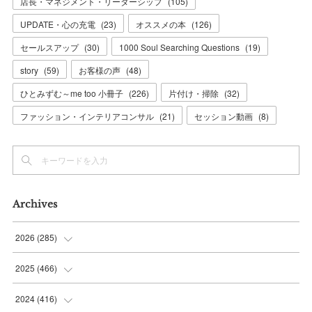
店長・マネジメント・リーダーシップ
(
105
)
UPDATE・心の充電
(
23
)
オススメの本
(
126
)
セールスアップ
(
30
)
1000 Soul Searching Questions
(
19
)
story
(
59
)
お客様の声
(
48
)
ひとみずむ～me too 小冊子
(
226
)
片付け・掃除
(
32
)
ファッション・インテリアコンサル
(
21
)
セッション動画
(
8
)
Archives
2026
(
285
)
(
6
)
2025
(
466
)
(
36
)
(
56
)
2024
(
416
)