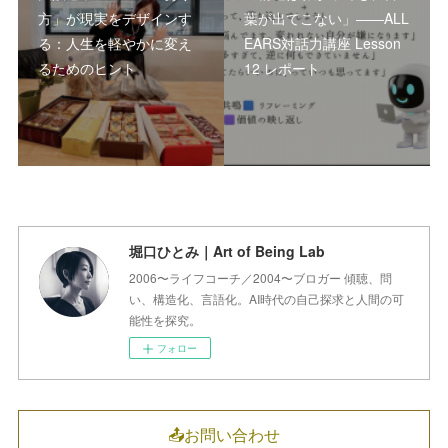
方」が現実をデザインす
葉が出てこない」――ALL
る：人生を軽やかに変え
EARS対話力講座 Lesson
るためのヒント
12 レポート
堀口ひとみ｜Art of Being Lab
2006〜ライフコーチ／2004〜ブロガー 傾聴、問
い、構造化、言語化。AI時代の自己探求と人間の可
能性を探究。
フォロー
📤お問い合わせ