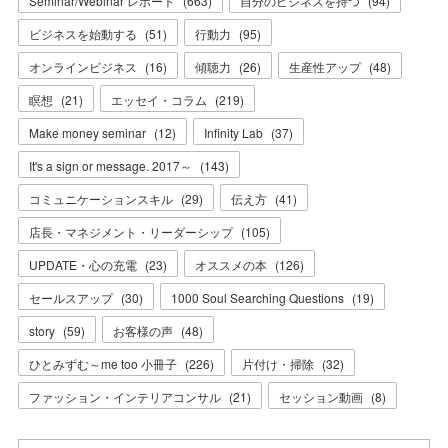
Seminar/Webinar レポート
(
663
)
自分のビジネスを持つ
(
94
)
ビジネスを始動する
(
51
)
行動力
(
95
)
オンラインビジネス
(
16
)
傾聴力
(
26
)
生産性アップ
(
48
)
瞑想
(
21
)
エッセイ・コラム
(
219
)
Make money seminar
(
12
)
Infinity Lab
(
37
)
It's a sign or message. 2017～
(
143
)
コミュニケーションスキル
(
29
)
伝え方
(
41
)
店長・マネジメント・リーダーシップ
(
105
)
UPDATE・心の充電
(
23
)
オススメの本
(
126
)
セールスアップ
(
30
)
1000 Soul Searching Questions
(
19
)
story
(
59
)
お客様の声
(
48
)
ひとみずむ～me too 小冊子
(
226
)
片付け・掃除
(
32
)
ファッション・インテリアコンサル
(
21
)
セッション動画
(
8
)