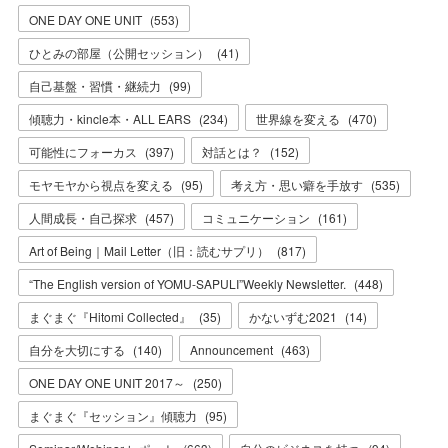
ONE DAY ONE UNIT
(
553
)
ひとみの部屋（公開セッション）
(
41
)
自己基盤・習慣・継続力
(
99
)
傾聴力・kincle本・ALL EARS
(
234
)
世界線を変える
(
470
)
可能性にフォーカス
(
397
)
対話とは？
(
152
)
モヤモヤから視点を変える
(
95
)
考え方・思い癖を手放す
(
535
)
人間成長・自己探求
(
457
)
コミュニケーション
(
161
)
Art of Being｜Mail Letter（旧：読むサプリ）
(
817
)
“The English version of YOMU-SAPULI”Weekly Newsletter.
(
448
)
まぐまぐ『Hitomi Collected』
(
35
)
かないずむ2021
(
14
)
自分を大切にする
(
140
)
Announcement
(
463
)
ONE DAY ONE UNIT 2017～
(
250
)
まぐまぐ『セッション』傾聴力
(
95
)