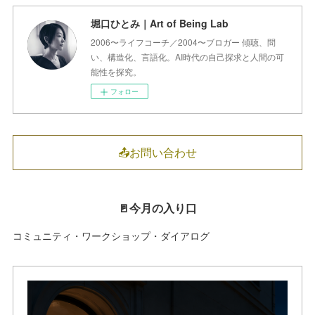
堀口ひとみ｜Art of Being Lab
2006〜ライフコーチ／2004〜ブロガー 傾聴、問
い、構造化、言語化。AI時代の自己探求と人間の可
能性を探究。
フォロー
📤お問い合わせ
🚪今月の入り口
コミュニティ・ワークショップ・ダイアログ