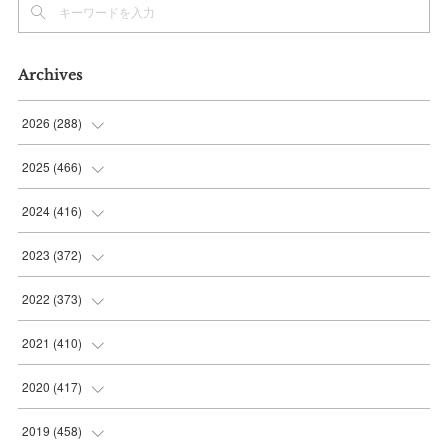
Archives
2026
(
288
)
(
9
)
2025
(
466
)
(
36
)
(
56
)
2024
(
416
)
(
37
)
(
37
)
(
38
)
2023
(
372
)
(
42
)
(
35
)
(
39
)
(
31
)
2022
(
373
)
(
36
)
(
36
)
(
38
)
(
30
)
(
31
)
2021
(
410
)
(
34
)
(
36
)
(
36
)
(
30
)
(
33
)
(
32
)
2020
(
417
)
(
48
)
(
35
)
(
35
)
(
30
)
(
31
)
(
32
)
(
35
)
2019
(
458
)