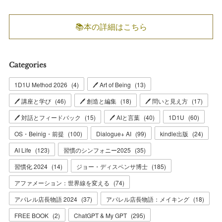
📚本の詳細はこちら
Categories
1D1U Method 2026
(
4
)
🖊 Art of Being
(
13
)
🖊 講座と学び
(
46
)
🖊 創造と編集
(
18
)
🖊 問いと見え方
(
17
)
🖊 対話とフィードバック
(
15
)
🖊 AIと言葉
(
40
)
1D1U
(
60
)
OS・Beinig・前提
(
100
)
Dialogue+ AI
(
99
)
kindle出版
(
24
)
AI Life
(
123
)
習慣のシンフォニー2025
(
35
)
習慣化 2024
(
14
)
ジョー・ディスペンサ博士
(
185
)
アファメーション：世界線を変える
(
74
)
アパレル店長物語 2024
(
37
)
アパレル店長物語：メイキング
(
18
)
FREE BOOK
(
2
)
ChatGPT & My GPT
(
295
)