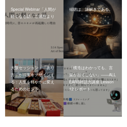
Special Webinar「人間が
傾聴は、謎解きである。
軽くなる話」ご感想より
大阪セッション：「あり
「構造はわかっても、言
方」が現実をデザインす
葉が出てこない」――ALL
る：人生を軽やかに変え
EARS対話力講座 Lesson
るためのヒント
12 レポート