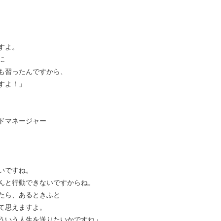
すよ。
に
も習ったんですから、
すよ！」
ドマネージャー
いですね。
んと行動できないですからね。
たら、あるときふと
て思えますよ。
ういう人生を送りたいかですね」