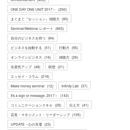
ONE DAY ONE UNIT 2017～
(
250
)
まぐまぐ『セッション』傾聴力
(
95
)
Seminar/Webinar レポート
(
663
)
自分のビジネスを持つ
(
94
)
ビジネスを始動する
(
51
)
行動力
(
95
)
オンラインビジネス
(
16
)
傾聴力
(
26
)
生産性アップ
(
48
)
瞑想
(
21
)
エッセイ・コラム
(
219
)
Make money seminar
(
12
)
Infinity Lab
(
37
)
It's a sign or message. 2017～
(
143
)
コミュニケーションスキル
(
29
)
伝え方
(
41
)
店長・マネジメント・リーダーシップ
(
105
)
UPDATE・心の充電
(
23
)