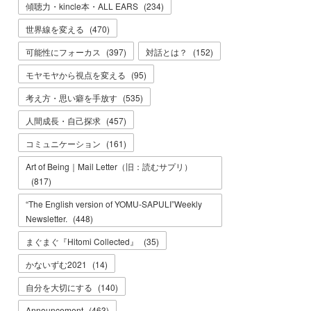
傾聴力・kincle本・ALL EARS
(
234
)
世界線を変える
(
470
)
可能性にフォーカス
(
397
)
対話とは？
(
152
)
モヤモヤから視点を変える
(
95
)
考え方・思い癖を手放す
(
535
)
人間成長・自己探求
(
457
)
コミュニケーション
(
161
)
Art of Being｜Mail Letter（旧：読むサプリ）
(
817
)
“The English version of YOMU-SAPULI”Weekly
Newsletter.
(
448
)
まぐまぐ『Hitomi Collected』
(
35
)
かないずむ2021
(
14
)
自分を大切にする
(
140
)
Announcement
(
463
)