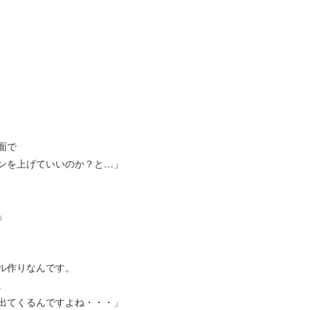
面で
ンを上げていいのか？と…」
」
ル作りなんです。
。
出てくるんですよね・・・」