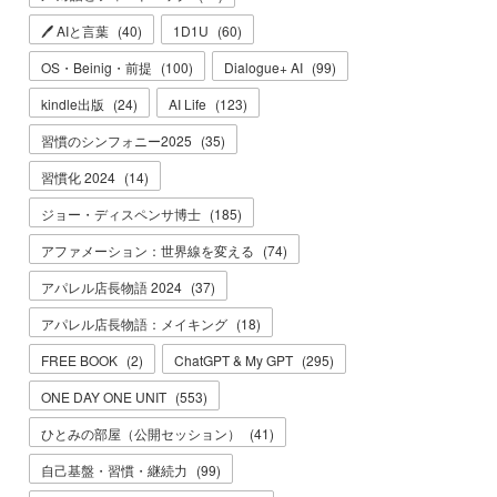
🖊 AIと言葉
(
40
)
1D1U
(
60
)
OS・Beinig・前提
(
100
)
Dialogue+ AI
(
99
)
kindle出版
(
24
)
AI Life
(
123
)
習慣のシンフォニー2025
(
35
)
習慣化 2024
(
14
)
ジョー・ディスペンサ博士
(
185
)
アファメーション：世界線を変える
(
74
)
アパレル店長物語 2024
(
37
)
アパレル店長物語：メイキング
(
18
)
FREE BOOK
(
2
)
ChatGPT & My GPT
(
295
)
ONE DAY ONE UNIT
(
553
)
ひとみの部屋（公開セッション）
(
41
)
自己基盤・習慣・継続力
(
99
)