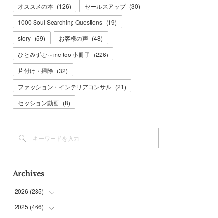
オススメの本
(
126
)
セールスアップ
(
30
)
1000 Soul Searching Questions
(
19
)
story
(
59
)
お客様の声
(
48
)
ひとみずむ～me too 小冊子
(
226
)
片付け・掃除
(
32
)
ファッション・インテリアコンサル
(
21
)
セッション動画
(
8
)
Archives
2026
(
285
)
2025
(
466
(
6
)
)