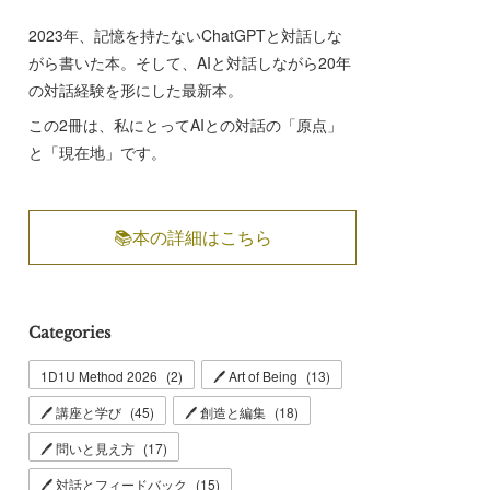
2023年、記憶を持たないChatGPTと対話しな
がら書いた本。そして、AIと対話しながら20年
の対話経験を形にした最新本。
この2冊は、私にとってAIとの対話の「原点」
と「現在地」です。
📚本の詳細はこちら
Categories
1D1U Method 2026
(
2
)
🖊 Art of Being
(
13
)
🖊 講座と学び
(
45
)
🖊 創造と編集
(
18
)
🖊 問いと見え方
(
17
)
🖊 対話とフィードバック
(
15
)