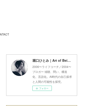
NTACT
堀口ひとみ｜Art of Being Lab
2006〜ライフコーチ／2004〜
ブロガー 傾聴、問い、構造
化、言語化。AI時代の自己探求
と人間の可能性を探究。
フォロー