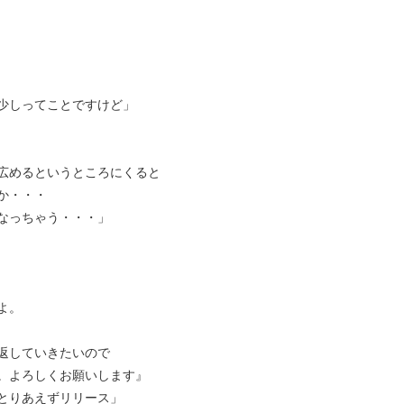
少しってことですけど」
広めるというところにくると
か・・・
なっちゃう・・・」
よ。
返していきたいので
。よろしくお願いします』
とりあえずリリース」