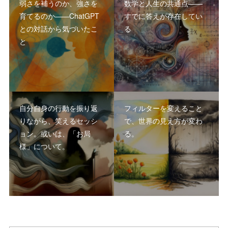
弱さを補うのか、強さを
数学と人生の共通点――
育てるのか――ChatGPT
すでに答えが存在してい
との対話から気づいたこ
る
と
自分自身の行動を振り返
フィルターを変えること
りながら、笑えるセッシ
で、世界の見え方が変わ
ョン。或いは、「お局
る。
様」について。