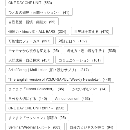
ONE DAY ONE UNIT
(
553
)
ひとみの部屋（公開セッション）
(
41
)
自己基盤・習慣・継続力
(
99
)
傾聴力・kincle本・ALL EARS
(
234
)
世界線を変える
(
470
)
可能性にフォーカス
(
397
)
対話とは？
(
152
)
モヤモヤから視点を変える
(
95
)
考え方・思い癖を手放す
(
535
)
人間成長・自己探求
(
457
)
コミュニケーション
(
161
)
Art of Being｜Mail Letter（旧：読むサプリ）
(
817
)
“The English version of YOMU-SAPULI”Weekly Newsletter.
(
448
)
まぐまぐ『Hitomi Collected』
(
35
)
かないずむ2021
(
14
)
自分を大切にする
(
140
)
Announcement
(
463
)
ONE DAY ONE UNIT 2017～
(
250
)
まぐまぐ『セッション』傾聴力
(
95
)
Seminar/Webinar レポート
(
663
)
自分のビジネスを持つ
(
94
)