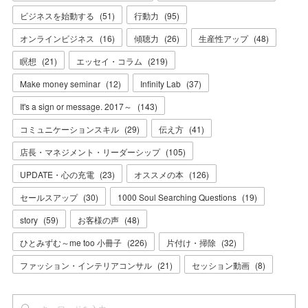
ビジネスを始動する
(
51
)
行動力
(
95
)
オンラインビジネス
(
16
)
傾聴力
(
26
)
生産性アップ
(
48
)
瞑想
(
21
)
エッセイ・コラム
(
219
)
Make money seminar
(
12
)
Infinity Lab
(
37
)
It's a sign or message. 2017～
(
143
)
コミュニケーションスキル
(
29
)
伝え方
(
41
)
店長・マネジメント・リーダーシップ
(
105
)
UPDATE・心の充電
(
23
)
オススメの本
(
126
)
セールスアップ
(
30
)
1000 Soul Searching Questions
(
19
)
story
(
59
)
お客様の声
(
48
)
ひとみずむ～me too 小冊子
(
226
)
片付け・掃除
(
32
)
ファッション・インテリアコンサル
(
21
)
セッション動画
(
8
)