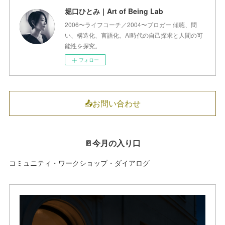
堀口ひとみ｜Art of Being Lab
2006〜ライフコーチ／2004〜ブロガー 傾聴、問
い、構造化、言語化。AI時代の自己探求と人間の可
能性を探究。
フォロー
📤お問い合わせ
🚪今月の入り口
コミュニティ・ワークショップ・ダイアログ