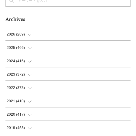
Archives
2026
(
289
)
(
10
)
2025
(
466
)
(
36
)
(
56
)
2024
(
416
)
(
37
)
(
37
)
(
38
)
2023
(
372
)
(
42
)
(
35
)
(
39
)
(
31
)
2022
(
373
)
(
36
)
(
36
)
(
38
)
(
30
)
(
31
)
2021
(
410
)
(
34
)
(
36
)
(
36
)
(
30
)
(
33
)
(
32
)
2020
(
417
)
(
48
)
(
35
)
(
35
)
(
30
)
(
31
)
(
32
)
(
35
)
2019
(
458
)