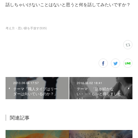
話しちゃいけないことはないと思うと何を話してみたいですか？
考え方・思い癖を手放す
(
535
)
2010.06.04 17:57
2010.06.02 18:41
テーマ「職人タイプはリー
テーマ 「話が続かな
ダーは向いているのか？」
い・・・もっと膨らました
い！」
関連記事