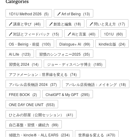
Categories
1D1U Method 2026
(
5
)
🖊 Art of Being
(
13
)
🖊 講座と学び
(
46
)
🖊 創造と編集
(
18
)
🖊 問いと見え方
(
17
)
🖊 対話とフィードバック
(
15
)
🖊 AIと言葉
(
40
)
1D1U
(
60
)
OS・Beinig・前提
(
100
)
Dialogue+ AI
(
99
)
kindle出版
(
24
)
AI Life
(
123
)
習慣のシンフォニー2025
(
35
)
習慣化 2024
(
14
)
ジョー・ディスペンサ博士
(
185
)
アファメーション：世界線を変える
(
74
)
アパレル店長物語 2024
(
37
)
アパレル店長物語：メイキング
(
18
)
FREE BOOK
(
2
)
ChatGPT & My GPT
(
295
)
ONE DAY ONE UNIT
(
553
)
ひとみの部屋（公開セッション）
(
41
)
自己基盤・習慣・継続力
(
99
)
傾聴力・kincle本・ALL EARS
(
234
)
世界線を変える
(
470
)