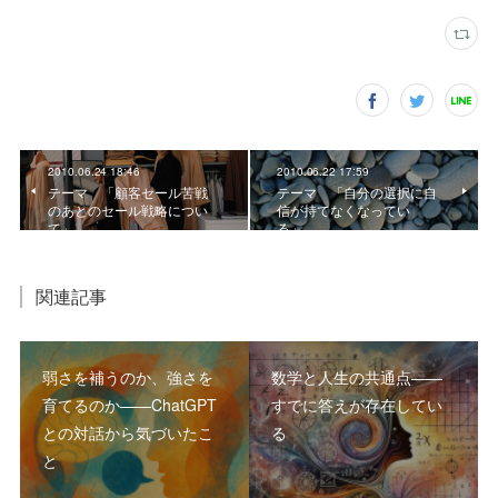
2010.06.24 18:46
2010.06.22 17:59
テーマ 「顧客セール苦戦
テーマ 「自分の選択に自
のあとのセール戦略につい
信が持てなくなってい
て」。
る」。
関連記事
弱さを補うのか、強さを
数学と人生の共通点――
育てるのか――ChatGPT
すでに答えが存在してい
との対話から気づいたこ
る
と