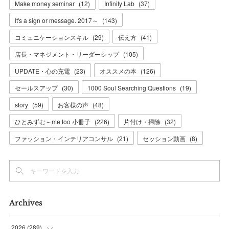
Make money seminar
(
12
)
Infinity Lab
(
37
)
It's a sign or message. 2017～
(
143
)
コミュニケーションスキル
(
29
)
伝え方
(
41
)
店長・マネジメント・リーダーシップ
(
105
)
UPDATE・心の充電
(
23
)
オススメの本
(
126
)
セールスアップ
(
30
)
1000 Soul Searching Questions
(
19
)
story
(
59
)
お客様の声
(
48
)
ひとみずむ～me too 小冊子
(
226
)
片付け・掃除
(
32
)
ファッション・インテリアコンサル
(
21
)
セッション動画
(
8
)
Archives
2026
(
289
)