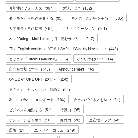
可能性にフォーカス
(
397
)
対話とは？
(
152
)
モヤモヤから視点を変える
(
95
)
考え方・思い癖を手放す
(
535
)
人間成長・自己探求
(
457
)
コミュニケーション
(
161
)
Art of Being｜Mail Letter（旧：読むサプリ）
(
817
)
“The English version of YOMU-SAPULI”Weekly Newsletter.
(
448
)
まぐまぐ『Hitomi Collected』
(
35
)
かないずむ2021
(
14
)
自分を大切にする
(
140
)
Announcement
(
463
)
ONE DAY ONE UNIT 2017～
(
250
)
まぐまぐ『セッション』傾聴力
(
95
)
Seminar/Webinar レポート
(
663
)
自分のビジネスを持つ
(
94
)
ビジネスを始動する
(
51
)
行動力
(
95
)
オンラインビジネス
(
16
)
傾聴力
(
26
)
生産性アップ
(
48
)
瞑想
(
21
)
エッセイ・コラム
(
219
)