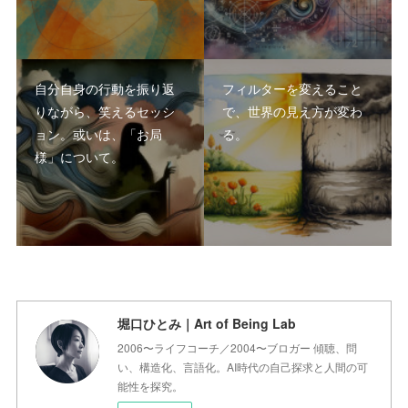
自分自身の行動を振り返
フィルターを変えること
りながら、笑えるセッシ
で、世界の見え方が変わ
ョン。或いは、「お局
る。
様」について。
堀口ひとみ｜Art of Being Lab
2006〜ライフコーチ／2004〜ブロガー 傾聴、問
い、構造化、言語化。AI時代の自己探求と人間の可
能性を探究。