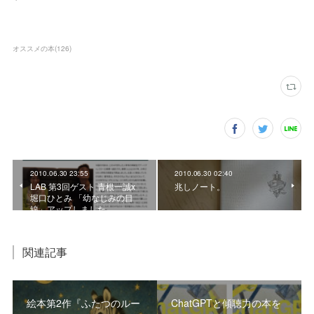
オススメの本
(
126
)
2010.06.30 23:55
2010.06.30 02:40
LAB 第3回ゲスト 青根一誠x
兆しノート。
堀口ひとみ 「幼なじみの目
線」アップしました。
関連記事
絵本第2作『ふたつのルー
ChatGPTと傾聴力の本を