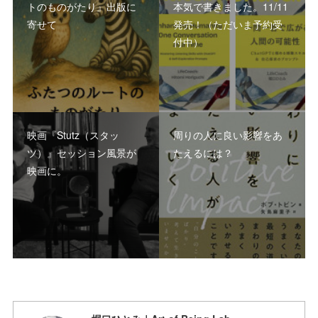
トのものがたり』出版に
本気で書きました。11/11
寄せて
発売！（ただいま予約受
付中）
映画『Stutz（スタッ
周りの人に良い影響をあ
ツ）』セッション風景が
たえるには？
映画に。