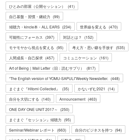
ひとみの部屋（公開セッション）
(
41
)
自己基盤・習慣・継続力
(
99
)
傾聴力・kincle本・ALL EARS
(
234
)
世界線を変える
(
470
)
可能性にフォーカス
(
397
)
対話とは？
(
152
)
モヤモヤから視点を変える
(
95
)
考え方・思い癖を手放す
(
535
)
人間成長・自己探求
(
457
)
コミュニケーション
(
161
)
Art of Being｜Mail Letter（旧：読むサプリ）
(
817
)
“The English version of YOMU-SAPULI”Weekly Newsletter.
(
448
)
まぐまぐ『Hitomi Collected』
(
35
)
かないずむ2021
(
14
)
自分を大切にする
(
140
)
Announcement
(
463
)
ONE DAY ONE UNIT 2017～
(
250
)
まぐまぐ『セッション』傾聴力
(
95
)
Seminar/Webinar レポート
(
663
)
自分のビジネスを持つ
(
94
)