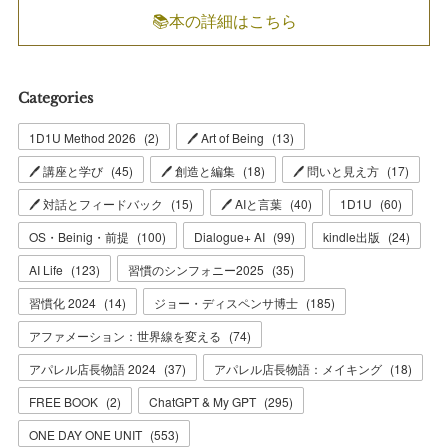
📚本の詳細はこちら
Categories
1D1U Method 2026
(
2
)
🖊 Art of Being
(
13
)
🖊 講座と学び
(
45
)
🖊 創造と編集
(
18
)
🖊 問いと見え方
(
17
)
🖊 対話とフィードバック
(
15
)
🖊 AIと言葉
(
40
)
1D1U
(
60
)
OS・Beinig・前提
(
100
)
Dialogue+ AI
(
99
)
kindle出版
(
24
)
AI Life
(
123
)
習慣のシンフォニー2025
(
35
)
習慣化 2024
(
14
)
ジョー・ディスペンサ博士
(
185
)
アファメーション：世界線を変える
(
74
)
アパレル店長物語 2024
(
37
)
アパレル店長物語：メイキング
(
18
)
FREE BOOK
(
2
)
ChatGPT & My GPT
(
295
)
ONE DAY ONE UNIT
(
553
)