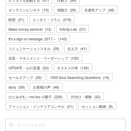
ビジネスを始動する
(
51
)
行動力
(
95
)
オンラインビジネス
(
16
)
傾聴力
(
26
)
生産性アップ
(
48
)
瞑想
(
21
)
エッセイ・コラム
(
219
)
Make money seminar
(
12
)
Infinity Lab
(
37
)
It's a sign or message. 2017～
(
143
)
コミュニケーションスキル
(
29
)
伝え方
(
41
)
店長・マネジメント・リーダーシップ
(
105
)
UPDATE・心の充電
(
23
)
オススメの本
(
126
)
セールスアップ
(
30
)
1000 Soul Searching Questions
(
19
)
story
(
59
)
お客様の声
(
48
)
ひとみずむ～me too 小冊子
(
226
)
片付け・掃除
(
32
)
ファッション・インテリアコンサル
(
21
)
セッション動画
(
8
)