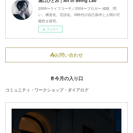
堀口ひとみ｜Art of Being Lab
2006〜ライフコーチ／2004〜ブロガー 傾聴、問
い、構造化、言語化。AI時代の自己探求と人間の可
能性を探究。
フォロー
📤お問い合わせ
🚪今月の入り口
コミュニティ・ワークショップ・ダイアログ