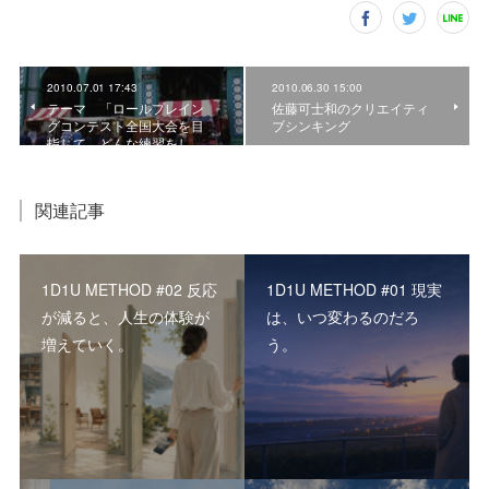
2010.07.01 17:43
2010.06.30 15:00
テーマ 「ロールプレイン
佐藤可士和のクリエイティ
グコンテスト全国大会を目
ブシンキング
指して、どんな練習をし…
関連記事
1D1U METHOD #02 反応
1D1U METHOD #01 現実
が減ると、人生の体験が
は、いつ変わるのだろ
増えていく。
う。