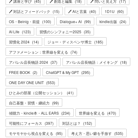
🖊 講座と学び
(
45
)
🖊 創造と編集
(
18
)
🖊 問いと見え方
(
17
)
🖊 対話とフィードバック
(
15
)
🖊 AIと言葉
(
40
)
1D1U
(
60
)
OS・Beinig・前提
(
100
)
Dialogue+ AI
(
99
)
kindle出版
(
24
)
AI Life
(
123
)
習慣のシンフォニー2025
(
35
)
習慣化 2024
(
14
)
ジョー・ディスペンサ博士
(
185
)
アファメーション：世界線を変える
(
74
)
アパレル店長物語 2024
(
37
)
アパレル店長物語：メイキング
(
18
)
FREE BOOK
(
2
)
ChatGPT & My GPT
(
295
)
ONE DAY ONE UNIT
(
553
)
ひとみの部屋（公開セッション）
(
41
)
自己基盤・習慣・継続力
(
99
)
傾聴力・kincle本・ALL EARS
(
234
)
世界線を変える
(
470
)
可能性にフォーカス
(
397
)
対話とは？
(
152
)
モヤモヤから視点を変える
(
95
)
考え方・思い癖を手放す
(
535
)