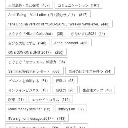
人間成長・自己探求
(
457
)
コミュニケーション
(
161
)
Art of Being｜Mail Letter（旧：読むサプリ）
(
817
)
“The English version of YOMU-SAPULI”Weekly Newsletter.
(
448
)
まぐまぐ『Hitomi Collected』
(
35
)
かないずむ2021
(
14
)
自分を大切にする
(
140
)
Announcement
(
463
)
ONE DAY ONE UNIT 2017～
(
250
)
まぐまぐ『セッション』傾聴力
(
95
)
Seminar/Webinar レポート
(
663
)
自分のビジネスを持つ
(
94
)
ビジネスを始動する
(
51
)
行動力
(
95
)
オンラインビジネス
(
16
)
傾聴力
(
26
)
生産性アップ
(
48
)
瞑想
(
21
)
エッセイ・コラム
(
219
)
Make money seminar
(
12
)
Infinity Lab
(
37
)
It's a sign or message. 2017～
(
143
)
コミュニケーションスキル
(
29
)
伝え方
(
41
)