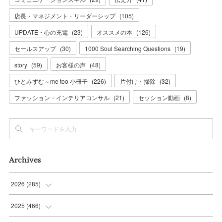
店長・マネジメント・リーダーシップ
(
105
)
UPDATE・心の充電
(
23
)
オススメの本
(
126
)
セールスアップ
(
30
)
1000 Soul Searching Questions
(
19
)
story
(
59
)
お客様の声
(
48
)
ひとみずむ～me too 小冊子
(
226
)
片付け・掃除
(
32
)
ファッション・インテリアコンサル
(
21
)
セッション動画
(
8
)
Archives
2026
(
285
)
(
6
)
2025
(
466
)