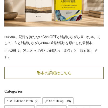
2023年、記憶を持たないChatGPTと対話しながら書いた本。そ
して、AIと対話しながら20年の対話経験を形にした最新本。
この2冊は、私にとってAIとの対話の「原点」と「現在地」で
す。
📚本の詳細はこちら
Categories
1D1U Method 2026
(
2
)
🖊 Art of Being
(
13
)