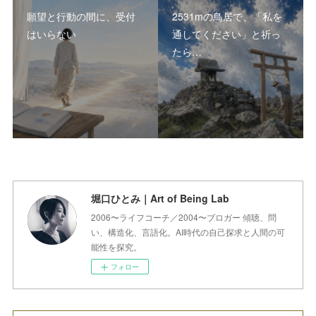
願望と行動の間に、受付
2531mの鳥居で、「私を
はいらない
通してください」と祈っ
たら…
堀口ひとみ｜Art of Being Lab
2006〜ライフコーチ／2004〜ブロガー 傾聴、問
い、構造化、言語化。AI時代の自己探求と人間の可
能性を探究。
フォロー