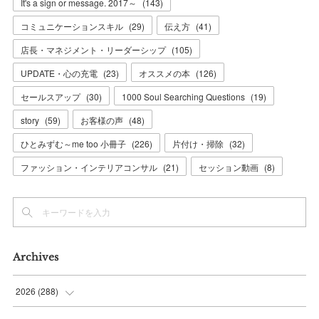
It's a sign or message. 2017～
(
143
)
コミュニケーションスキル
(
29
)
伝え方
(
41
)
店長・マネジメント・リーダーシップ
(
105
)
UPDATE・心の充電
(
23
)
オススメの本
(
126
)
セールスアップ
(
30
)
1000 Soul Searching Questions
(
19
)
story
(
59
)
お客様の声
(
48
)
ひとみずむ～me too 小冊子
(
226
)
片付け・掃除
(
32
)
ファッション・インテリアコンサル
(
21
)
セッション動画
(
8
)
Archives
2026
(
288
)