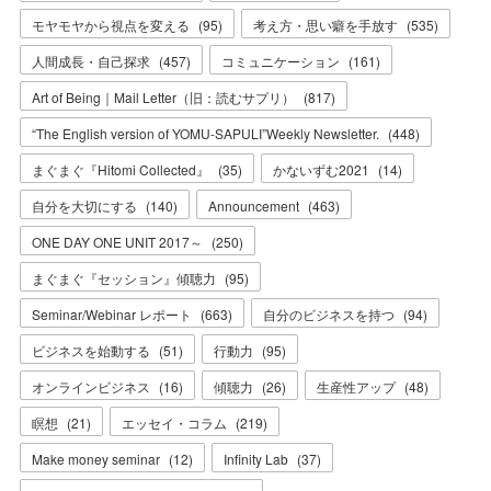
モヤモヤから視点を変える
(
95
)
考え方・思い癖を手放す
(
535
)
人間成長・自己探求
(
457
)
コミュニケーション
(
161
)
Art of Being｜Mail Letter（旧：読むサプリ）
(
817
)
“The English version of YOMU-SAPULI”Weekly Newsletter.
(
448
)
まぐまぐ『Hitomi Collected』
(
35
)
かないずむ2021
(
14
)
自分を大切にする
(
140
)
Announcement
(
463
)
ONE DAY ONE UNIT 2017～
(
250
)
まぐまぐ『セッション』傾聴力
(
95
)
Seminar/Webinar レポート
(
663
)
自分のビジネスを持つ
(
94
)
ビジネスを始動する
(
51
)
行動力
(
95
)
オンラインビジネス
(
16
)
傾聴力
(
26
)
生産性アップ
(
48
)
瞑想
(
21
)
エッセイ・コラム
(
219
)
Make money seminar
(
12
)
Infinity Lab
(
37
)