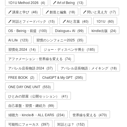
1D1U Method 2026
(
4
)
🖊 Art of Being
(
13
)
🖊 講座と学び
(
46
)
🖊 創造と編集
(
18
)
🖊 問いと見え方
(
17
)
🖊 対話とフィードバック
(
15
)
🖊 AIと言葉
(
40
)
1D1U
(
60
)
OS・Beinig・前提
(
100
)
Dialogue+ AI
(
99
)
kindle出版
(
24
)
AI Life
(
123
)
習慣のシンフォニー2025
(
35
)
習慣化 2024
(
14
)
ジョー・ディスペンサ博士
(
185
)
アファメーション：世界線を変える
(
74
)
アパレル店長物語 2024
(
37
)
アパレル店長物語：メイキング
(
18
)
FREE BOOK
(
2
)
ChatGPT & My GPT
(
295
)
ONE DAY ONE UNIT
(
553
)
ひとみの部屋（公開セッション）
(
41
)
自己基盤・習慣・継続力
(
99
)
傾聴力・kincle本・ALL EARS
(
234
)
世界線を変える
(
470
)
可能性にフォーカス
(
397
)
対話とは？
(
152
)