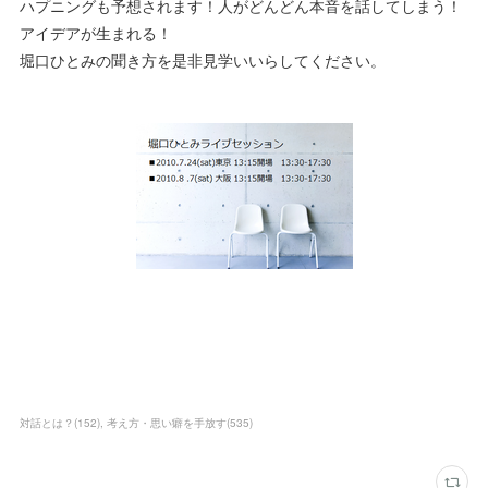
ハプニングも予想されます！人がどんどん本音を話してしまう！
アイデアが生まれる！
堀口ひとみの聞き方を是非見学いいらしてください。
対話とは？
(
152
)
考え方・思い癖を手放す
(
535
)