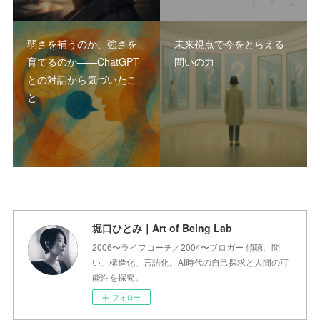
弱さを補うのか、強さを
未来視点で今をとらえる
育てるのか――ChatGPT
問いの力
との対話から気づいたこ
と
堀口ひとみ｜Art of Being Lab
2006〜ライフコーチ／2004〜ブロガー 傾聴、問
い、構造化、言語化。AI時代の自己探求と人間の可
能性を探究。
フォロー