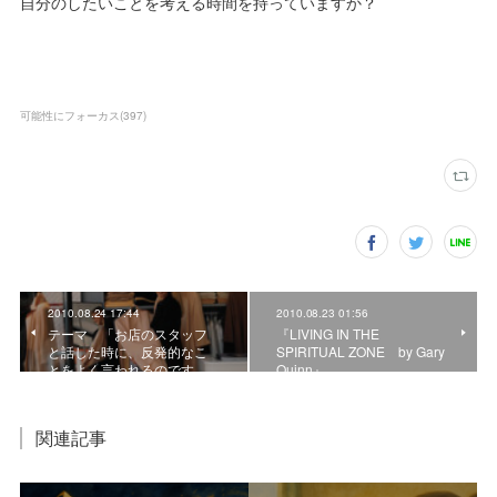
自分のしたいことを考える時間を持っていますか？
可能性にフォーカス
(
397
)
2010.08.24 17:44
2010.08.23 01:56
テーマ 「お店のスタッフ
『LIVING IN THE
と話した時に、反発的なこ
SPIRITUAL ZONE by Gary
とをよく言われるのです…
Quinn』
関連記事