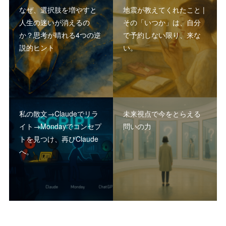
なぜ、選択肢を増やすと
地震が教えてくれたこと |
人生の迷いが消えるの
その「いつか」は、自分
か？思考が晴れる4つの逆
で予約しない限り、来な
説的ヒント
い。
私の散文→Claudeでリラ
未来視点で今をとらえる
イト→Mondayでコンセプ
問いの力
トを見つけ、再びClaude
へ。