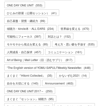
ONE DAY ONE UNIT
(
553
)
ひとみの部屋（公開セッション）
(
41
)
自己基盤・習慣・継続力
(
99
)
傾聴力・kincle本・ALL EARS
(
234
)
世界線を変える
(
470
)
可能性にフォーカス
(
397
)
対話とは？
(
152
)
モヤモヤから視点を変える
(
95
)
考え方・思い癖を手放す
(
535
)
人間成長・自己探求
(
457
)
コミュニケーション
(
161
)
Art of Being｜Mail Letter（旧：読むサプリ）
(
817
)
“The English version of YOMU-SAPULI”Weekly Newsletter.
(
448
)
まぐまぐ『Hitomi Collected』
(
35
)
かないずむ2021
(
14
)
自分を大切にする
(
140
)
Announcement
(
463
)
ONE DAY ONE UNIT 2017～
(
250
)
まぐまぐ『セッション』傾聴力
(
95
)