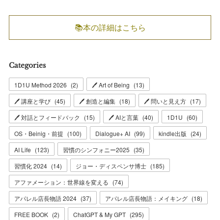
📚本の詳細はこちら
Categories
1D1U Method 2026
(
2
)
🖊 Art of Being
(
13
)
🖊 講座と学び
(
45
)
🖊 創造と編集
(
18
)
🖊 問いと見え方
(
17
)
🖊 対話とフィードバック
(
15
)
🖊 AIと言葉
(
40
)
1D1U
(
60
)
OS・Beinig・前提
(
100
)
Dialogue+ AI
(
99
)
kindle出版
(
24
)
AI Life
(
123
)
習慣のシンフォニー2025
(
35
)
習慣化 2024
(
14
)
ジョー・ディスペンサ博士
(
185
)
アファメーション：世界線を変える
(
74
)
アパレル店長物語 2024
(
37
)
アパレル店長物語：メイキング
(
18
)
FREE BOOK
(
2
)
ChatGPT & My GPT
(
295
)