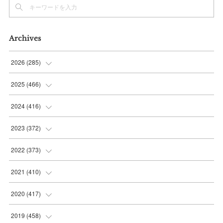
Archives
2026
(
285
)
(
6
)
2025
(
466
)
(
36
)
(
56
)
2024
(
416
)
(
37
)
(
37
)
(
38
)
2023
(
372
)
(
42
)
(
35
)
(
39
)
(
31
)
2022
(
373
)
(
36
)
(
36
)
(
38
)
(
30
)
(
31
)
2021
(
410
)
(
34
)
(
36
)
(
36
)
(
30
)
(
33
)
(
32
)
2020
(
417
)
(
48
)
(
35
)
(
35
)
(
30
)
(
31
)
(
32
)
(
35
)
2019
(
458
)