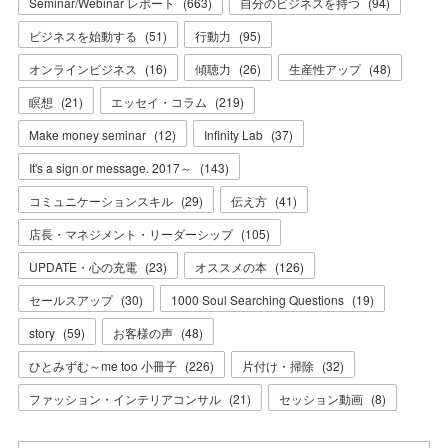
Seminar/Webinar レポート
(
663
)
自分のビジネスを持つ
(
94
)
ビジネスを始動する
(
51
)
行動力
(
95
)
オンラインビジネス
(
16
)
傾聴力
(
26
)
生産性アップ
(
48
)
瞑想
(
21
)
エッセイ・コラム
(
219
)
Make money seminar
(
12
)
Infinity Lab
(
37
)
It's a sign or message. 2017～
(
143
)
コミュニケーションスキル
(
29
)
伝え方
(
41
)
店長・マネジメント・リーダーシップ
(
105
)
UPDATE・心の充電
(
23
)
オススメの本
(
126
)
セールスアップ
(
30
)
1000 Soul Searching Questions
(
19
)
story
(
59
)
お客様の声
(
48
)
ひとみずむ～me too 小冊子
(
226
)
片付け・掃除
(
32
)
ファッション・インテリアコンサル
(
21
)
セッション動画
(
8
)