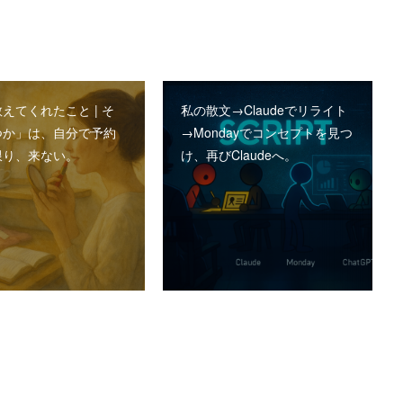
えてくれたこと | そ
私の散文→Claudeでリライト
つか」は、自分で予約
→Mondayでコンセプトを見つ
限り、来ない。
け、再びClaudeへ。