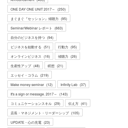
ONE DAY ONE UNIT 2017～
(
250
)
まぐまぐ『セッション』傾聴力
(
95
)
Seminar/Webinar レポート
(
663
)
自分のビジネスを持つ
(
94
)
ビジネスを始動する
(
51
)
行動力
(
95
)
オンラインビジネス
(
16
)
傾聴力
(
26
)
生産性アップ
(
48
)
瞑想
(
21
)
エッセイ・コラム
(
219
)
Make money seminar
(
12
)
Infinity Lab
(
37
)
It's a sign or message. 2017～
(
143
)
コミュニケーションスキル
(
29
)
伝え方
(
41
)
店長・マネジメント・リーダーシップ
(
105
)
UPDATE・心の充電
(
23
)