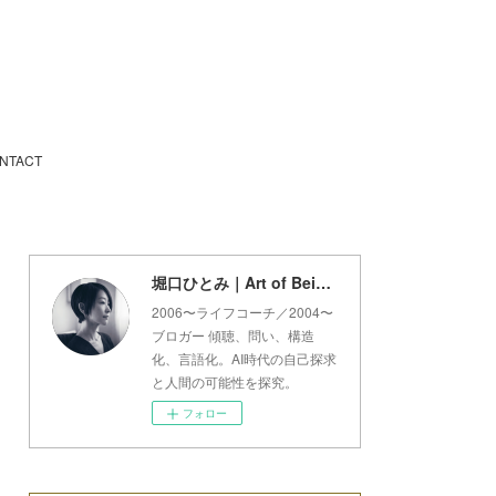
NTACT
堀口ひとみ｜Art of Being Lab
2006〜ライフコーチ／2004〜
ブロガー 傾聴、問い、構造
化、言語化。AI時代の自己探求
と人間の可能性を探究。
フォロー