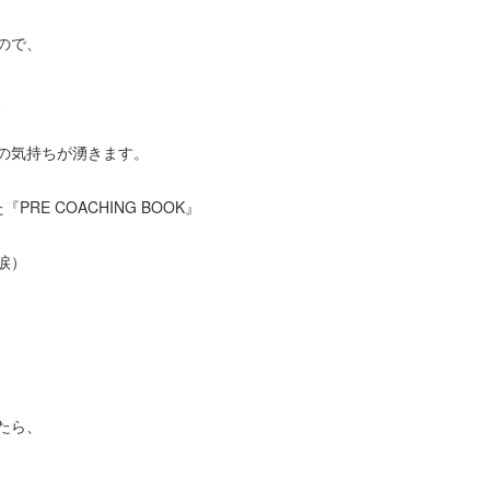
ので、
、
の気持ちが湧きます。
E COACHING BOOK』
涙）
たら、