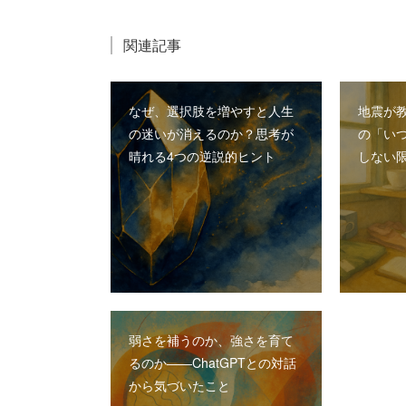
関連記事
なぜ、選択肢を増やすと人生
地震が教
の迷いが消えるのか？思考が
の「い
晴れる4つの逆説的ヒント
しない
弱さを補うのか、強さを育て
るのか――ChatGPTとの対話
から気づいたこと