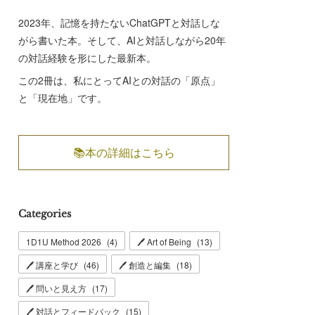
2023年、記憶を持たないChatGPTと対話しな
がら書いた本。そして、AIと対話しながら20年
の対話経験を形にした最新本。
この2冊は、私にとってAIとの対話の「原点」
と「現在地」です。
📚本の詳細はこちら
Categories
1D1U Method 2026
(
4
)
🖊 Art of Being
(
13
)
🖊 講座と学び
(
46
)
🖊 創造と編集
(
18
)
🖊 問いと見え方
(
17
)
🖊 対話とフィードバック
(
15
)