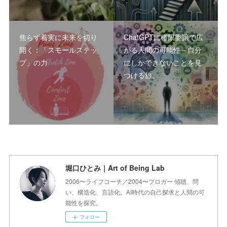
焦らず着実に未来を切り
ChatGPTに権限委譲で広
開く：「スモールステッ
がる人間の可能性－自分
プ」の力
にしかできないことを見
つける旅。
堀口ひとみ｜Art of Being Lab
2006〜ライフコーチ／2004〜ブロガー 傾聴、問
い、構造化、言語化。AI時代の自己探求と人間の可
能性を探究。
フォロー