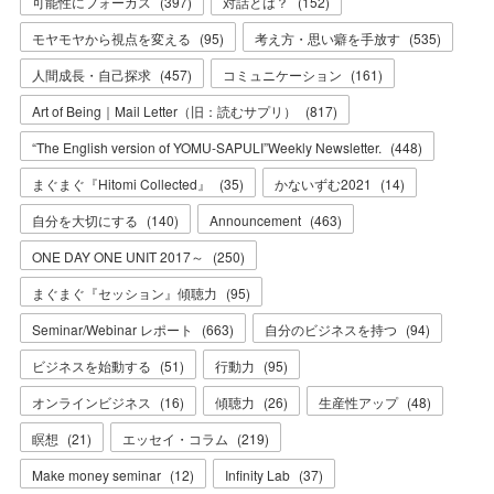
可能性にフォーカス
(
397
)
対話とは？
(
152
)
モヤモヤから視点を変える
(
95
)
考え方・思い癖を手放す
(
535
)
人間成長・自己探求
(
457
)
コミュニケーション
(
161
)
Art of Being｜Mail Letter（旧：読むサプリ）
(
817
)
“The English version of YOMU-SAPULI”Weekly Newsletter.
(
448
)
まぐまぐ『Hitomi Collected』
(
35
)
かないずむ2021
(
14
)
自分を大切にする
(
140
)
Announcement
(
463
)
ONE DAY ONE UNIT 2017～
(
250
)
まぐまぐ『セッション』傾聴力
(
95
)
Seminar/Webinar レポート
(
663
)
自分のビジネスを持つ
(
94
)
ビジネスを始動する
(
51
)
行動力
(
95
)
オンラインビジネス
(
16
)
傾聴力
(
26
)
生産性アップ
(
48
)
瞑想
(
21
)
エッセイ・コラム
(
219
)
Make money seminar
(
12
)
Infinity Lab
(
37
)