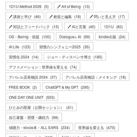
1D1U Method 2026
(
5
)
🖊 Art of Being
(
13
)
🖊 講座と学び
(
46
)
🖊 創造と編集
(
18
)
🖊 問いと見え方
(
17
)
🖊 対話とフィードバック
(
15
)
🖊 AIと言葉
(
40
)
1D1U
(
60
)
OS・Beinig・前提
(
100
)
Dialogue+ AI
(
99
)
kindle出版
(
24
)
AI Life
(
123
)
習慣のシンフォニー2025
(
35
)
習慣化 2024
(
14
)
ジョー・ディスペンサ博士
(
185
)
アファメーション：世界線を変える
(
74
)
アパレル店長物語 2024
(
37
)
アパレル店長物語：メイキング
(
18
)
FREE BOOK
(
2
)
ChatGPT & My GPT
(
295
)
ONE DAY ONE UNIT
(
553
)
ひとみの部屋（公開セッション）
(
41
)
自己基盤・習慣・継続力
(
99
)
傾聴力・kincle本・ALL EARS
(
234
)
世界線を変える
(
470
)