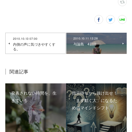
2010.10.11 13:28
2010.10.13 07:00
与論島 4日目
内側の声に気づきやすくす
る。
関連記事
発表されない時間を、生
指示待ちから抜け出せ！
きている
「まず動く人」になるた
めのマインドシフト