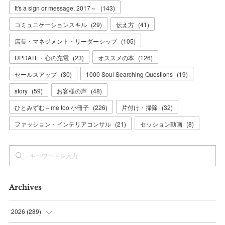
It's a sign or message. 2017～
(
143
)
コミュニケーションスキル
(
29
)
伝え方
(
41
)
店長・マネジメント・リーダーシップ
(
105
)
UPDATE・心の充電
(
23
)
オススメの本
(
126
)
セールスアップ
(
30
)
1000 Soul Searching Questions
(
19
)
story
(
59
)
お客様の声
(
48
)
ひとみずむ～me too 小冊子
(
226
)
片付け・掃除
(
32
)
ファッション・インテリアコンサル
(
21
)
セッション動画
(
8
)
Archives
2026
(
289
)