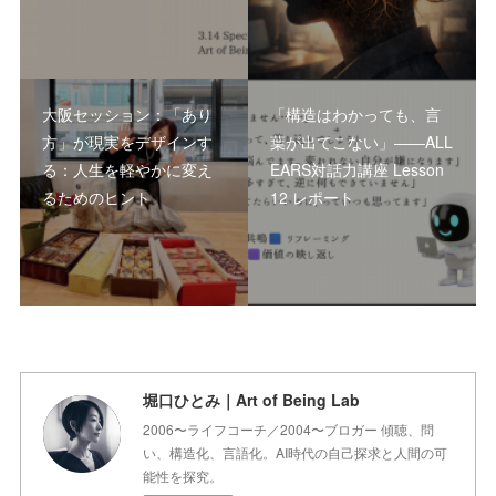
大阪セッション：「あり
「構造はわかっても、言
方」が現実をデザインす
葉が出てこない」――ALL
る：人生を軽やかに変え
EARS対話力講座 Lesson
るためのヒント
12 レポート
堀口ひとみ｜Art of Being Lab
2006〜ライフコーチ／2004〜ブロガー 傾聴、問
い、構造化、言語化。AI時代の自己探求と人間の可
能性を探究。