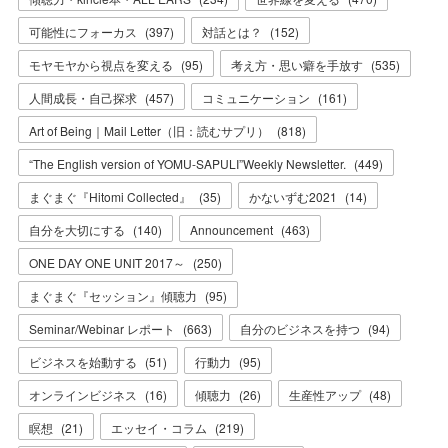
可能性にフォーカス
(
397
)
対話とは？
(
152
)
モヤモヤから視点を変える
(
95
)
考え方・思い癖を手放す
(
535
)
人間成長・自己探求
(
457
)
コミュニケーション
(
161
)
Art of Being｜Mail Letter（旧：読むサプリ）
(
818
)
“The English version of YOMU-SAPULI”Weekly Newsletter.
(
449
)
まぐまぐ『Hitomi Collected』
(
35
)
かないずむ2021
(
14
)
自分を大切にする
(
140
)
Announcement
(
463
)
ONE DAY ONE UNIT 2017～
(
250
)
まぐまぐ『セッション』傾聴力
(
95
)
Seminar/Webinar レポート
(
663
)
自分のビジネスを持つ
(
94
)
ビジネスを始動する
(
51
)
行動力
(
95
)
オンラインビジネス
(
16
)
傾聴力
(
26
)
生産性アップ
(
48
)
瞑想
(
21
)
エッセイ・コラム
(
219
)