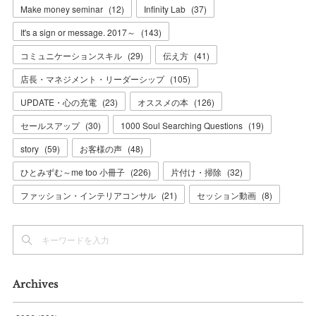
Make money seminar
(
12
)
Infinity Lab
(
37
)
It's a sign or message. 2017～
(
143
)
コミュニケーションスキル
(
29
)
伝え方
(
41
)
店長・マネジメント・リーダーシップ
(
105
)
UPDATE・心の充電
(
23
)
オススメの本
(
126
)
セールスアップ
(
30
)
1000 Soul Searching Questions
(
19
)
story
(
59
)
お客様の声
(
48
)
ひとみずむ～me too 小冊子
(
226
)
片付け・掃除
(
32
)
ファッション・インテリアコンサル
(
21
)
セッション動画
(
8
)
Archives