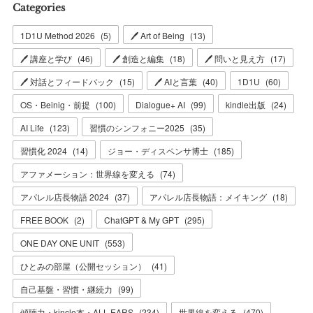
Categories
1D1U Method 2026
(
5
)
🖊 Art of Being
(
13
)
🖊 講座と学び
(
46
)
🖊 創造と編集
(
18
)
🖊 問いと見え方
(
17
)
🖊 対話とフィードバック
(
15
)
🖊 AIと言葉
(
40
)
1D1U
(
60
)
OS・Beinig・前提
(
100
)
Dialogue+ AI
(
99
)
kindle出版
(
24
)
AI Life
(
123
)
習慣のシンフォニー2025
(
35
)
習慣化 2024
(
14
)
ジョー・ディスペンサ博士
(
185
)
アファメーション：世界線を変える
(
74
)
アパレル店長物語 2024
(
37
)
アパレル店長物語：メイキング
(
18
)
FREE BOOK
(
2
)
ChatGPT & My GPT
(
295
)
ONE DAY ONE UNIT
(
553
)
ひとみの部屋（公開セッション）
(
41
)
自己基盤・習慣・継続力
(
99
)
傾聴力・kincle本・ALL EARS
(
234
)
世界線を変える
(
470
)