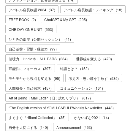
アパレル店長物語 2024
(
37
)
アパレル店長物語：メイキング
(
18
)
FREE BOOK
(
2
)
ChatGPT & My GPT
(
295
)
ONE DAY ONE UNIT
(
553
)
ひとみの部屋（公開セッション）
(
41
)
自己基盤・習慣・継続力
(
99
)
傾聴力・kincle本・ALL EARS
(
234
)
世界線を変える
(
470
)
可能性にフォーカス
(
397
)
対話とは？
(
152
)
モヤモヤから視点を変える
(
95
)
考え方・思い癖を手放す
(
535
)
人間成長・自己探求
(
457
)
コミュニケーション
(
161
)
Art of Being｜Mail Letter（旧：読むサプリ）
(
817
)
“The English version of YOMU-SAPULI”Weekly Newsletter.
(
448
)
まぐまぐ『Hitomi Collected』
(
35
)
かないずむ2021
(
14
)
自分を大切にする
(
140
)
Announcement
(
463
)