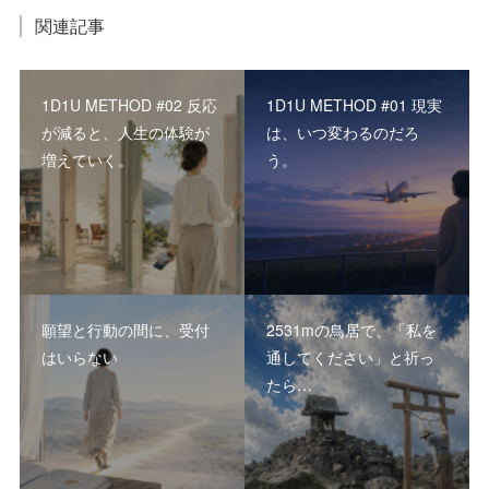
関連記事
1D1U METHOD #02 反応
1D1U METHOD #01 現実
が減ると、人生の体験が
は、いつ変わるのだろ
増えていく。
う。
願望と行動の間に、受付
2531mの鳥居で、「私を
はいらない
通してください」と祈っ
たら…