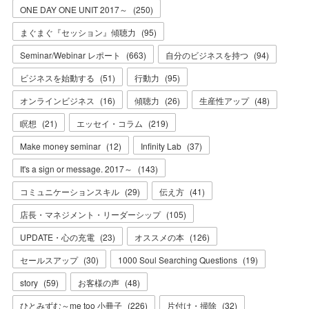
ONE DAY ONE UNIT 2017～
(
250
)
まぐまぐ『セッション』傾聴力
(
95
)
Seminar/Webinar レポート
(
663
)
自分のビジネスを持つ
(
94
)
ビジネスを始動する
(
51
)
行動力
(
95
)
オンラインビジネス
(
16
)
傾聴力
(
26
)
生産性アップ
(
48
)
瞑想
(
21
)
エッセイ・コラム
(
219
)
Make money seminar
(
12
)
Infinity Lab
(
37
)
It's a sign or message. 2017～
(
143
)
コミュニケーションスキル
(
29
)
伝え方
(
41
)
店長・マネジメント・リーダーシップ
(
105
)
UPDATE・心の充電
(
23
)
オススメの本
(
126
)
セールスアップ
(
30
)
1000 Soul Searching Questions
(
19
)
story
(
59
)
お客様の声
(
48
)
ひとみずむ～me too 小冊子
(
226
)
片付け・掃除
(
32
)