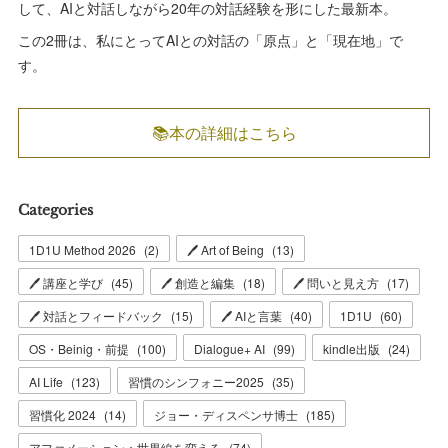
して、AIと対話しながら20年の対話経験を形にした最新本。
この2冊は、私にとってAIとの対話の「原点」と「現在地」で
す。
📚本の詳細はこちら
Categories
1D1U Method 2026
(
2
)
🖊 Art of Being
(
13
)
🖊 講座と学び
(
45
)
🖊 創造と編集
(
18
)
🖊 問いと見え方
(
17
)
🖊 対話とフィードバック
(
15
)
🖊 AIと言葉
(
40
)
1D1U
(
60
)
OS・Beinig・前提
(
100
)
Dialogue+ AI
(
99
)
kindle出版
(
24
)
AI Life
(
123
)
習慣のシンフォニー2025
(
35
)
習慣化 2024
(
14
)
ジョー・ディスペンサ博士
(
185
)
アファメーション：世界線を変える
(
74
)