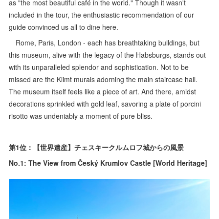
as "the most beautiful café in the world." Though it wasn't
included in the tour, the enthusiastic recommendation of our
guide convinced us all to dine here.
Rome, Paris, London - each has breathtaking buildings, but
this museum, alive with the legacy of the Habsburgs, stands out
with its unparalleled splendor and sophistication. Not to be
missed are the Klimt murals adorning the main staircase hall.
The museum itself feels like a piece of art. And there, amidst
decorations sprinkled with gold leaf, savoring a plate of porcini
risotto was undeniably a moment of pure bliss.
第1位：【世界遺産】チェスキークルムロフ城からの風景
No.1: The View from Český Krumlov Castle [World Heritage]