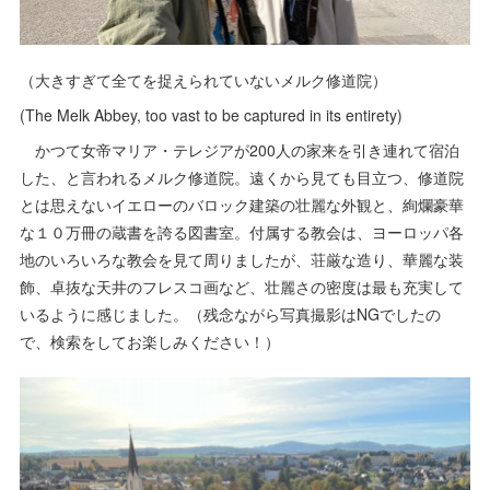
（大きすぎて全てを捉えられていないメルク修道院）
(The Melk Abbey, too vast to be captured in its entirety)
かつて女帝マリア・テレジアが200人の家来を引き連れて宿泊
した、と言われるメルク修道院。遠くから見ても目立つ、修道院
とは思えないイエローのバロック建築の壮麗な外観と、絢爛豪華
な１０万冊の蔵書を誇る図書室。付属する教会は、ヨーロッパ各
地のいろいろな教会を見て周りましたが、荘厳な造り、華麗な装
飾、卓抜な天井のフレスコ画など、壮麗さの密度は最も充実して
いるように感じました。（残念ながら写真撮影はNGでしたの
で、検索をしてお楽しみください！）