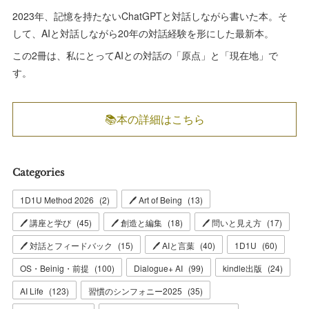
2023年、記憶を持たないChatGPTと対話しながら書いた本。そ
して、AIと対話しながら20年の対話経験を形にした最新本。
この2冊は、私にとってAIとの対話の「原点」と「現在地」で
す。
📚本の詳細はこちら
Categories
1D1U Method 2026
(
2
)
🖊 Art of Being
(
13
)
🖊 講座と学び
(
45
)
🖊 創造と編集
(
18
)
🖊 問いと見え方
(
17
)
🖊 対話とフィードバック
(
15
)
🖊 AIと言葉
(
40
)
1D1U
(
60
)
OS・Beinig・前提
(
100
)
Dialogue+ AI
(
99
)
kindle出版
(
24
)
AI Life
(
123
)
習慣のシンフォニー2025
(
35
)