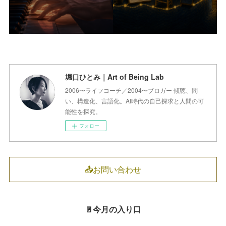
堀口ひとみ｜Art of Being Lab
2006〜ライフコーチ／2004〜ブロガー 傾聴、問
い、構造化、言語化。AI時代の自己探求と人間の可
能性を探究。
フォロー
📤お問い合わせ
🚪今月の入り口