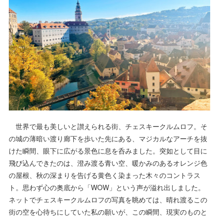
世界で最も美しいと讃えられる街、チェスキークルムロフ。そ
の城の薄暗い渡り廊下を歩いた先にある、マジカルなアーチを抜
けた瞬間、眼下に広がる景色に息を呑みました。突如として目に
飛び込んできたのは、澄み渡る青い空、暖かみのあるオレンジ色
の屋根、秋の深まりを告げる黄色く染まった木々のコントラス
ト。思わず心の奥底から「WOW」という声が溢れ出しました。
ネットでチェスキークルムロフの写真を眺めては、晴れ渡るこの
街の空を心待ちにしていた私の願いが、この瞬間、現実のものと