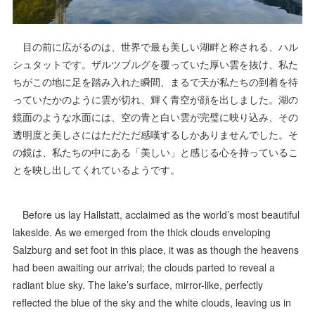
目の前に広がるのは、世界で最も美しい湖畔と称される、ハル
シュタットです。ザルツブルグを覆っていた厚い雲を抜け、私た
ちがこの地に足を踏み入れた瞬間、まるで天が私たちの到着を待
っていたかのように雲が切れ、輝く青空が顔を出しました。湖の
鏡面のような水面には、空の青と白い雲が完璧に映り込み、その
透明度と美しさにはただただ感嘆するしかありませんでした。そ
の鏡は、私たちの中にある「美しい」と感じる心を持っているこ
とを映し出してくれているようです。
Before us lay Hallstatt, acclaimed as the world’s most beautiful
lakeside. As we emerged from the thick clouds enveloping
Salzburg and set foot in this place, it was as though the heavens
had been awaiting our arrival; the clouds parted to reveal a
radiant blue sky. The lake’s surface, mirror-like, perfectly
reflected the blue of the sky and the white clouds, leaving us in