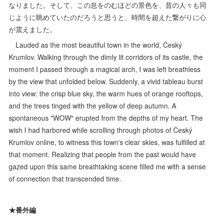
なりました。そして、この息をのむほどの景色を、昔の人々も同
じように眺めていたのだろうと思うと、時間を超えた繋がりに心
が震えました。
Lauded as the most beautiful town in the world, Český
Krumlov. Walking through the dimly lit corridors of its castle, the
moment I passed through a magical arch, I was left breathless
by the view that unfolded below. Suddenly, a vivid tableau burst
into view: the crisp blue sky, the warm hues of orange rooftops,
and the trees tinged with the yellow of deep autumn. A
spontaneous "WOW" erupted from the depths of my heart. The
wish I had harbored while scrolling through photos of Český
Krumlov online, to witness this town's clear skies, was fulfilled at
that moment. Realizing that people from the past would have
gazed upon this same breathtaking scene filled me with a sense
of connection that transcended time.
★番外編