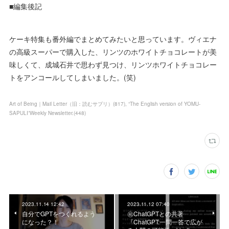
■編集後記
ケーキ特集も番外編でまとめてみたいと思っています。ヴィエナ
の高級スーパーで購入した、リンツのホワイトチョコレートが美
味しくて、成城石井で思わず見つけ、リンツホワイトチョコレー
トをアンコールしてしまいました。(笑)
Art of Being｜Mail Letter（旧：読むサプリ）
(
817
)
“The English version of YOMU-
SAPULI”Weekly Newsletter.
(
448
)
2023.11.14 12:42
2023.11.12 07:40
自分でGPTをつくれるよう
㊗️ChatGPTとの共著
になった？！
『ChatGPT:一問一答で広が