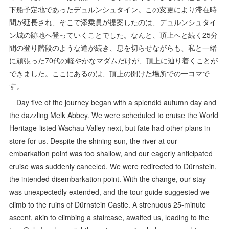
下船予定地であったデュルンシュタイン。この変更により滞在時
間が延長され、そこで添乗員が提案したのは、デュルンシュタイ
ン城の跡地へ登っていくことでした。なんと、頂上へと続く25分
間の登り階段のような道が続き、息を切らせながらも、私と一緒
に頑張った70代の軽やかなマダムだけが、頂上に辿り着くことが
できました。ここにあるのは、頂上の開けた場所での一コマで
す。
Day five of the journey began with a splendid autumn day and
the dazzling Melk Abbey. We were scheduled to cruise the World
Heritage-listed Wachau Valley next, but fate had other plans in
store for us. Despite the shining sun, the river at our
embarkation point was too shallow, and our eagerly anticipated
cruise was suddenly canceled. We were redirected to Dürnstein,
the intended disembarkation point. With the change, our stay
was unexpectedly extended, and the tour guide suggested we
climb to the ruins of Dürnstein Castle. A strenuous 25-minute
ascent, akin to climbing a staircase, awaited us, leading to the