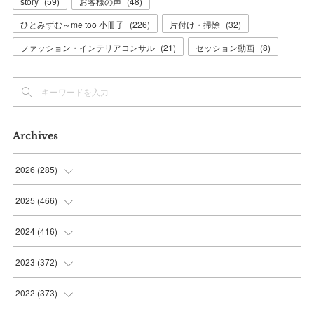
story
(
59
)
お客様の声
(
48
)
ひとみずむ～me too 小冊子
(
226
)
片付け・掃除
(
32
)
ファッション・インテリアコンサル
(
21
)
セッション動画
(
8
)
Archives
2026
(
285
)
(
6
)
2025
(
466
)
(
36
)
(
56
)
2024
(
416
)
(
37
)
(
37
)
(
38
)
2023
(
372
)
(
42
)
(
35
)
(
39
)
(
31
)
2022
(
373
)