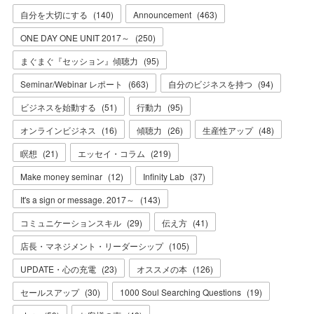
自分を大切にする
(
140
)
Announcement
(
463
)
ONE DAY ONE UNIT 2017～
(
250
)
まぐまぐ『セッション』傾聴力
(
95
)
Seminar/Webinar レポート
(
663
)
自分のビジネスを持つ
(
94
)
ビジネスを始動する
(
51
)
行動力
(
95
)
オンラインビジネス
(
16
)
傾聴力
(
26
)
生産性アップ
(
48
)
瞑想
(
21
)
エッセイ・コラム
(
219
)
Make money seminar
(
12
)
Infinity Lab
(
37
)
It's a sign or message. 2017～
(
143
)
コミュニケーションスキル
(
29
)
伝え方
(
41
)
店長・マネジメント・リーダーシップ
(
105
)
UPDATE・心の充電
(
23
)
オススメの本
(
126
)
セールスアップ
(
30
)
1000 Soul Searching Questions
(
19
)