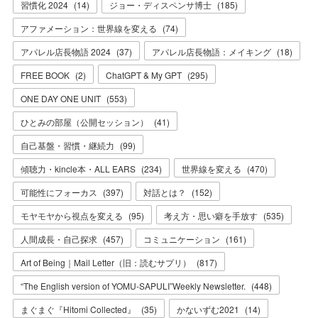
習慣化 2024
(
14
)
ジョー・ディスペンサ博士
(
185
)
アファメーション：世界線を変える
(
74
)
アパレル店長物語 2024
(
37
)
アパレル店長物語：メイキング
(
18
)
FREE BOOK
(
2
)
ChatGPT & My GPT
(
295
)
ONE DAY ONE UNIT
(
553
)
ひとみの部屋（公開セッション）
(
41
)
自己基盤・習慣・継続力
(
99
)
傾聴力・kincle本・ALL EARS
(
234
)
世界線を変える
(
470
)
可能性にフォーカス
(
397
)
対話とは？
(
152
)
モヤモヤから視点を変える
(
95
)
考え方・思い癖を手放す
(
535
)
人間成長・自己探求
(
457
)
コミュニケーション
(
161
)
Art of Being｜Mail Letter（旧：読むサプリ）
(
817
)
“The English version of YOMU-SAPULI”Weekly Newsletter.
(
448
)
まぐまぐ『Hitomi Collected』
(
35
)
かないずむ2021
(
14
)