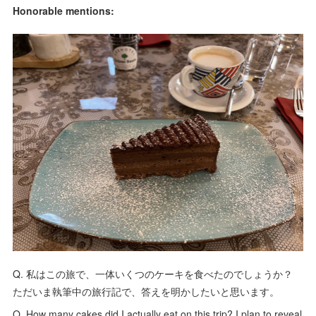
Honorable mentions:
Q. 私はこの旅で、一体いくつのケーキを食べたのでしょうか？
ただいま執筆中の旅行記で、答えを明かしたいと思います。
Q. How many cakes did I actually eat on this trip? I plan to reveal