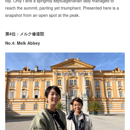
top. Only I and a sprightly septuagenarian lady managed to
reach the summit, panting yet triumphant. Presented here is a
snapshot from an open spot at the peak.
第4位：メルク修道院
No.4: Melk Abbey