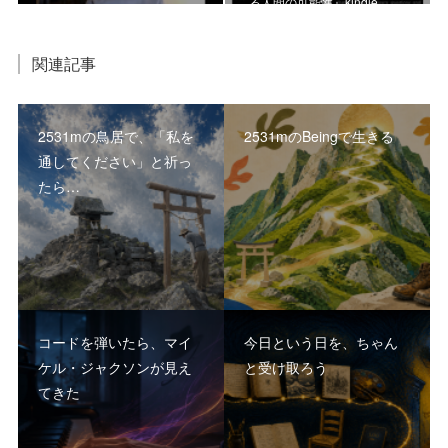
る人間の可能性』kindle …
関連記事
2531mの鳥居で、「私を
2531mのBeingで生きる
通してください」と祈っ
たら…
コードを弾いたら、マイ
今日という日を、ちゃん
ケル・ジャクソンが見え
と受け取ろう
てきた