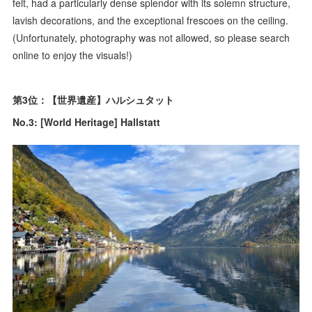
felt, had a particularly dense splendor with its solemn structure,
lavish decorations, and the exceptional frescoes on the ceiling.
(Unfortunately, photography was not allowed, so please search
online to enjoy the visuals!)
第3位：【世界遺産】ハルシュタット
No.3: [World Heritage] Hallstatt