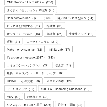
ONE DAY ONE UNIT 2017～
(
250
)
まぐまぐ『セッション』傾聴力
(
95
)
Seminar/Webinar レポート
(
663
)
自分のビジネスを持つ
(
94
)
ビジネスを始動する
(
51
)
行動力
(
95
)
オンラインビジネス
(
16
)
傾聴力
(
26
)
生産性アップ
(
48
)
瞑想
(
21
)
エッセイ・コラム
(
219
)
Make money seminar
(
12
)
Infinity Lab
(
37
)
It's a sign or message. 2017～
(
143
)
コミュニケーションスキル
(
29
)
伝え方
(
41
)
店長・マネジメント・リーダーシップ
(
105
)
UPDATE・心の充電
(
23
)
オススメの本
(
126
)
セールスアップ
(
30
)
1000 Soul Searching Questions
(
19
)
story
(
59
)
お客様の声
(
48
)
ひとみずむ～me too 小冊子
(
226
)
片付け・掃除
(
32
)