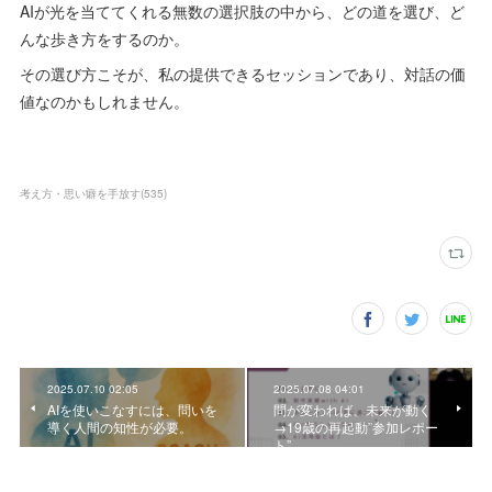
AIが光を当ててくれる無数の選択肢の中から、どの道を選び、ど
んな歩き方をするのか。
その選び方こそが、私の提供できるセッションであり、対話の価
値なのかもしれません。
考え方・思い癖を手放す
(
535
)
2025.07.10 02:05
2025.07.08 04:01
AIを使いこなすには、問いを
問が変われば、未来が動く
導く人間の知性が必要。
→19歳の再起動”参加レポー
ト”