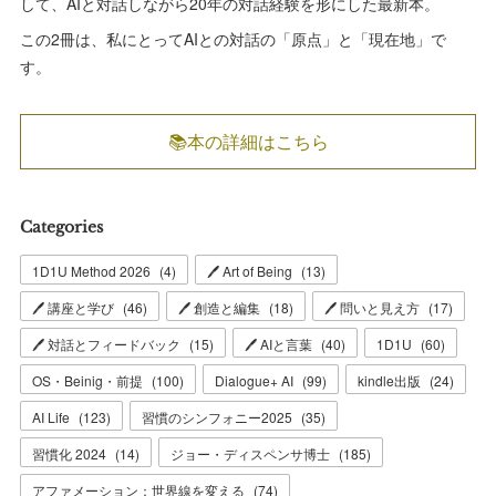
して、AIと対話しながら20年の対話経験を形にした最新本。
この2冊は、私にとってAIとの対話の「原点」と「現在地」で
す。
📚本の詳細はこちら
Categories
1D1U Method 2026
(
4
)
🖊 Art of Being
(
13
)
🖊 講座と学び
(
46
)
🖊 創造と編集
(
18
)
🖊 問いと見え方
(
17
)
🖊 対話とフィードバック
(
15
)
🖊 AIと言葉
(
40
)
1D1U
(
60
)
OS・Beinig・前提
(
100
)
Dialogue+ AI
(
99
)
kindle出版
(
24
)
AI Life
(
123
)
習慣のシンフォニー2025
(
35
)
習慣化 2024
(
14
)
ジョー・ディスペンサ博士
(
185
)
アファメーション：世界線を変える
(
74
)