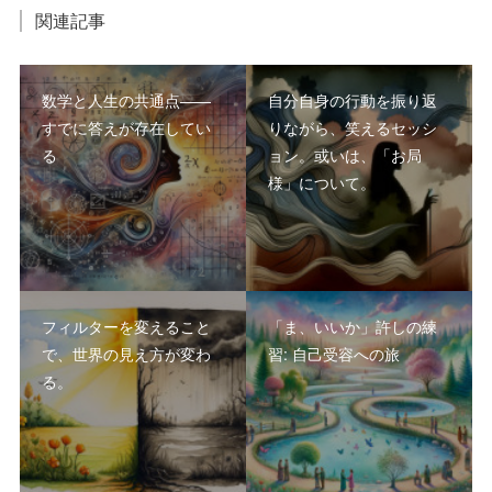
関連記事
数学と人生の共通点――
自分自身の行動を振り返
すでに答えが存在してい
りながら、笑えるセッシ
る
ョン。或いは、「お局
様」について。
フィルターを変えること
「ま、いいか」許しの練
で、世界の見え方が変わ
習: 自己受容への旅
る。