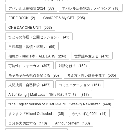
アパレル店長物語 2024
(
37
)
アパレル店長物語：メイキング
(
18
)
FREE BOOK
(
2
)
ChatGPT & My GPT
(
295
)
ONE DAY ONE UNIT
(
553
)
ひとみの部屋（公開セッション）
(
41
)
自己基盤・習慣・継続力
(
99
)
傾聴力・kincle本・ALL EARS
(
234
)
世界線を変える
(
470
)
可能性にフォーカス
(
397
)
対話とは？
(
152
)
モヤモヤから視点を変える
(
95
)
考え方・思い癖を手放す
(
535
)
人間成長・自己探求
(
457
)
コミュニケーション
(
161
)
Art of Being｜Mail Letter（旧：読むサプリ）
(
817
)
“The English version of YOMU-SAPULI”Weekly Newsletter.
(
448
)
まぐまぐ『Hitomi Collected』
(
35
)
かないずむ2021
(
14
)
自分を大切にする
(
140
)
Announcement
(
463
)