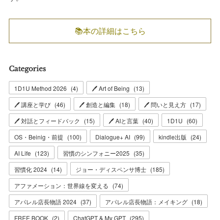
📚本の詳細はこちら
Categories
1D1U Method 2026
(
4
)
🖊 Art of Being
(
13
)
🖊 講座と学び
(
46
)
🖊 創造と編集
(
18
)
🖊 問いと見え方
(
17
)
🖊 対話とフィードバック
(
15
)
🖊 AIと言葉
(
40
)
1D1U
(
60
)
OS・Beinig・前提
(
100
)
Dialogue+ AI
(
99
)
kindle出版
(
24
)
AI Life
(
123
)
習慣のシンフォニー2025
(
35
)
習慣化 2024
(
14
)
ジョー・ディスペンサ博士
(
185
)
アファメーション：世界線を変える
(
74
)
アパレル店長物語 2024
(
37
)
アパレル店長物語：メイキング
(
18
)
FREE BOOK
(
2
)
ChatGPT & My GPT
(
295
)