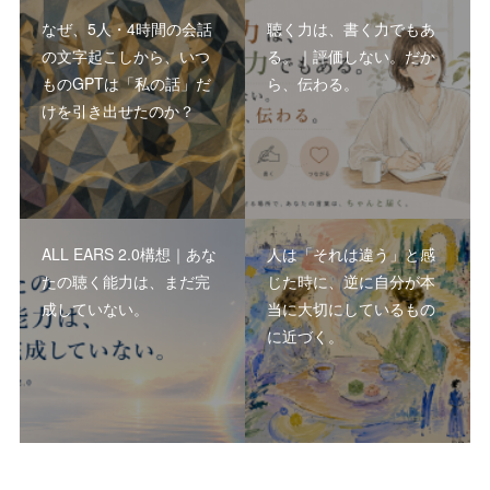
なぜ、5人・4時間の会話
聴く力は、書く力でもあ
の文字起こしから、いつ
る。｜評価しない。だか
ものGPTは「私の話」だ
ら、伝わる。
けを引き出せたのか？
ALL EARS 2.0構想｜あな
人は「それは違う」と感
たの聴く能力は、まだ完
じた時に、逆に自分が本
成していない。
当に大切にしているもの
に近づく。