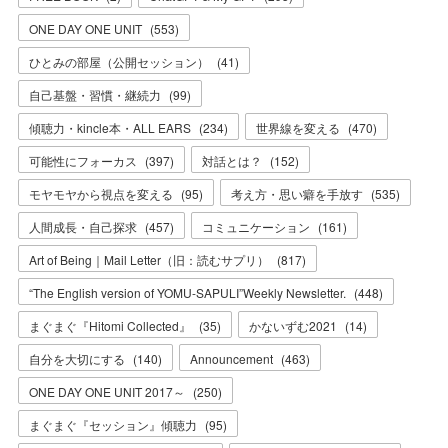
ONE DAY ONE UNIT
(
553
)
ひとみの部屋（公開セッション）
(
41
)
自己基盤・習慣・継続力
(
99
)
傾聴力・kincle本・ALL EARS
(
234
)
世界線を変える
(
470
)
可能性にフォーカス
(
397
)
対話とは？
(
152
)
モヤモヤから視点を変える
(
95
)
考え方・思い癖を手放す
(
535
)
人間成長・自己探求
(
457
)
コミュニケーション
(
161
)
Art of Being｜Mail Letter（旧：読むサプリ）
(
817
)
“The English version of YOMU-SAPULI”Weekly Newsletter.
(
448
)
まぐまぐ『Hitomi Collected』
(
35
)
かないずむ2021
(
14
)
自分を大切にする
(
140
)
Announcement
(
463
)
ONE DAY ONE UNIT 2017～
(
250
)
まぐまぐ『セッション』傾聴力
(
95
)