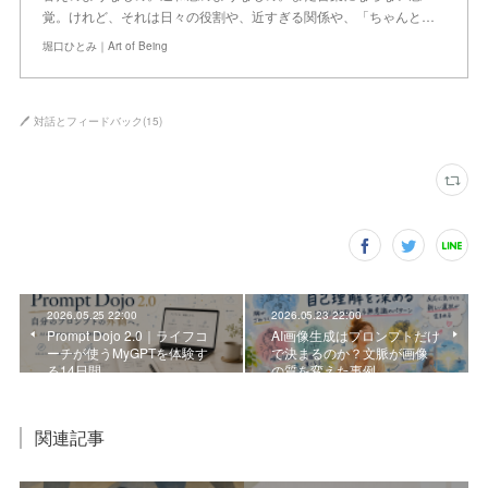
覚。けれど、それは日々の役割や、近すぎる関係や、「ちゃんと…
堀口ひとみ｜Art of Being
🖊 対話とフィードバック
(
15
)
2026.05.25 22:00
2026.05.23 22:00
Prompt Dojo 2.0｜ライフコ
AI画像生成はプロンプトだけ
ーチが使うMyGPTを体験す
で決まるのか？文脈が画像
る14日間
の質を変えた事例
関連記事