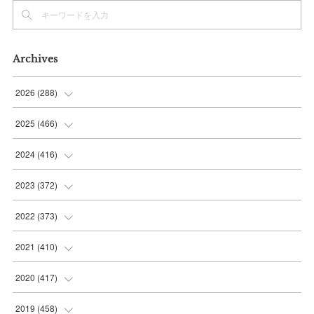
Archives
2026
(
288
)
(
9
)
2025
(
466
)
(
36
)
(
56
)
2024
(
416
)
(
37
)
(
37
)
(
38
)
2023
(
372
)
(
42
)
(
35
)
(
39
)
(
31
)
2022
(
373
)
(
36
)
(
36
)
(
38
)
(
30
)
(
31
)
2021
(
410
)
(
34
)
(
36
)
(
36
)
(
30
)
(
33
)
(
32
)
2020
(
417
)
(
48
)
(
35
)
(
35
)
(
30
)
(
31
)
(
32
)
(
35
)
2019
(
458
)