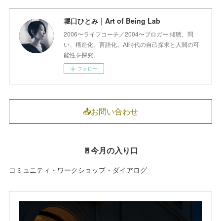
堀口ひとみ｜Art of Being Lab
2006〜ライフコーチ／2004〜ブロガー 傾聴、問
い、構造化、言語化。AI時代の自己探求と人間の可
能性を探究。
フォロー
📤お問い合わせ
🚪今月の入り口
コミュニティ・ワークショップ・ダイアログ