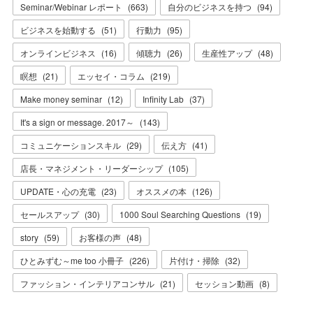
Seminar/Webinar レポート
(
663
)
自分のビジネスを持つ
(
94
)
ビジネスを始動する
(
51
)
行動力
(
95
)
オンラインビジネス
(
16
)
傾聴力
(
26
)
生産性アップ
(
48
)
瞑想
(
21
)
エッセイ・コラム
(
219
)
Make money seminar
(
12
)
Infinity Lab
(
37
)
It's a sign or message. 2017～
(
143
)
コミュニケーションスキル
(
29
)
伝え方
(
41
)
店長・マネジメント・リーダーシップ
(
105
)
UPDATE・心の充電
(
23
)
オススメの本
(
126
)
セールスアップ
(
30
)
1000 Soul Searching Questions
(
19
)
story
(
59
)
お客様の声
(
48
)
ひとみずむ～me too 小冊子
(
226
)
片付け・掃除
(
32
)
ファッション・インテリアコンサル
(
21
)
セッション動画
(
8
)