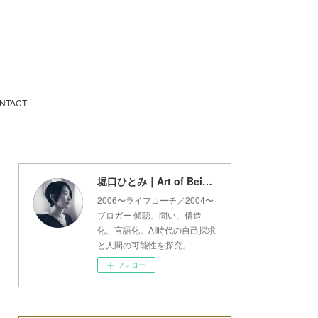
NTACT
堀口ひとみ｜Art of Being Lab
2006〜ライフコーチ／2004〜
ブロガー 傾聴、問い、構造
化、言語化。AI時代の自己探求
と人間の可能性を探究。
フォロー