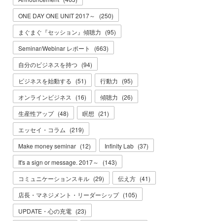
ONE DAY ONE UNIT 2017～
(
250
)
まぐまぐ『セッション』傾聴力
(
95
)
Seminar/Webinar レポート
(
663
)
自分のビジネスを持つ
(
94
)
ビジネスを始動する
(
51
)
行動力
(
95
)
オンラインビジネス
(
16
)
傾聴力
(
26
)
生産性アップ
(
48
)
瞑想
(
21
)
エッセイ・コラム
(
219
)
Make money seminar
(
12
)
Infinity Lab
(
37
)
It's a sign or message. 2017～
(
143
)
コミュニケーションスキル
(
29
)
伝え方
(
41
)
店長・マネジメント・リーダーシップ
(
105
)
UPDATE・心の充電
(
23
)