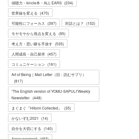
傾聴力・kincle本・ALL EARS
(
234
)
世界線を変える
(
470
)
可能性にフォーカス
(
397
)
対話とは？
(
152
)
モヤモヤから視点を変える
(
95
)
考え方・思い癖を手放す
(
535
)
人間成長・自己探求
(
457
)
コミュニケーション
(
161
)
Art of Being｜Mail Letter（旧：読むサプリ）
(
817
)
“The English version of YOMU-SAPULI”Weekly
Newsletter.
(
448
)
まぐまぐ『Hitomi Collected』
(
35
)
かないずむ2021
(
14
)
自分を大切にする
(
140
)
Announcement
(
463
)