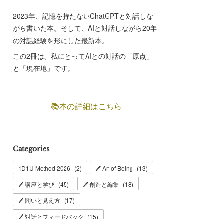
2023年、記憶を持たないChatGPTと対話しな
がら書いた本。そして、AIと対話しながら20年
の対話経験を形にした最新本。
この2冊は、私にとってAIとの対話の「原点」
と「現在地」です。
📚本の詳細はこちら
Categories
1D1U Method 2026
(
2
)
🖊 Art of Being
(
13
)
🖊 講座と学び
(
45
)
🖊 創造と編集
(
18
)
🖊 問いと見え方
(
17
)
🖊 対話とフィードバック
(
15
)