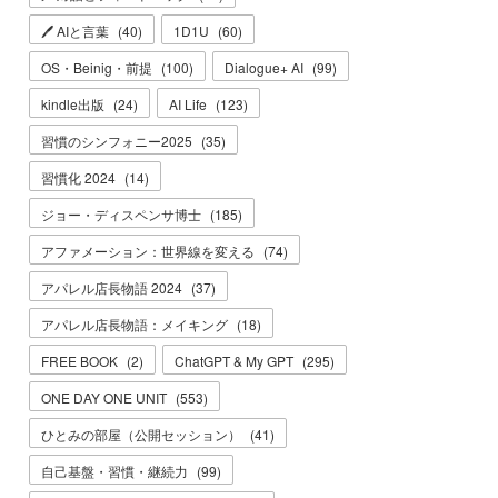
🖊 AIと言葉
(
40
)
1D1U
(
60
)
OS・Beinig・前提
(
100
)
Dialogue+ AI
(
99
)
kindle出版
(
24
)
AI Life
(
123
)
習慣のシンフォニー2025
(
35
)
習慣化 2024
(
14
)
ジョー・ディスペンサ博士
(
185
)
アファメーション：世界線を変える
(
74
)
アパレル店長物語 2024
(
37
)
アパレル店長物語：メイキング
(
18
)
FREE BOOK
(
2
)
ChatGPT & My GPT
(
295
)
ONE DAY ONE UNIT
(
553
)
ひとみの部屋（公開セッション）
(
41
)
自己基盤・習慣・継続力
(
99
)