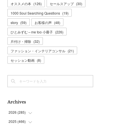
オススメの本
(
126
)
セールスアップ
(
30
)
1000 Soul Searching Questions
(
19
)
story
(
59
)
お客様の声
(
48
)
ひとみずむ～me too 小冊子
(
226
)
片付け・掃除
(
32
)
ファッション・インテリアコンサル
(
21
)
セッション動画
(
8
)
Archives
2026
(
285
)
2025
(
466
(
6
)
)