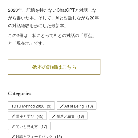
2023年、記憶を持たないChatGPTと対話しな
がら書いた本。そして、AIと対話しながら20年
の対話経験を形にした最新本。
この2冊は、私にとってAIとの対話の「原点」
と「現在地」です。
📚本の詳細はこちら
Categories
1D1U Method 2026
(
3
)
🖊 Art of Being
(
13
)
🖊 講座と学び
(
45
)
🖊 創造と編集
(
18
)
🖊 問いと見え方
(
17
)
🖊 対話とフィードバック
(
15
)