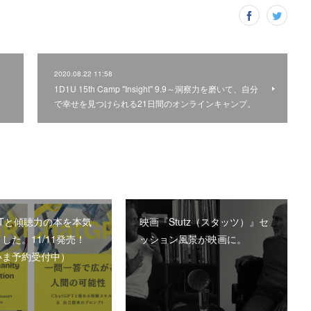
2020.08.22 11:58
1D1U 15th Camp "Insight" 9.9～洞察力を磨いて、自分
で幸せを見つけられる21日間のオンラインキャンプ。
GPTと傾聴力の本を本気
映画『Stutz（スタッツ）』セ
した。11/11発売！
ッション風景が映画に。
いま予約受付中）