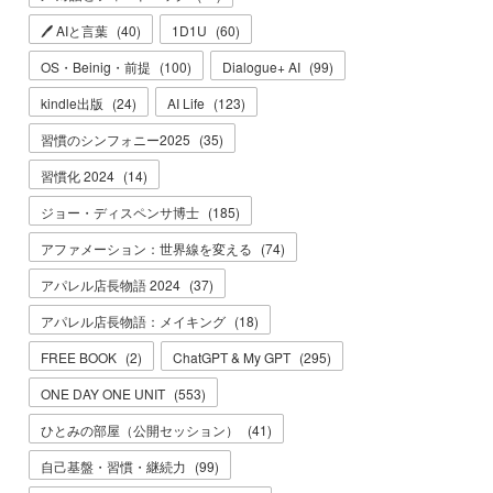
🖊 AIと言葉
(
40
)
1D1U
(
60
)
OS・Beinig・前提
(
100
)
Dialogue+ AI
(
99
)
kindle出版
(
24
)
AI Life
(
123
)
習慣のシンフォニー2025
(
35
)
習慣化 2024
(
14
)
ジョー・ディスペンサ博士
(
185
)
アファメーション：世界線を変える
(
74
)
アパレル店長物語 2024
(
37
)
アパレル店長物語：メイキング
(
18
)
FREE BOOK
(
2
)
ChatGPT & My GPT
(
295
)
ONE DAY ONE UNIT
(
553
)
ひとみの部屋（公開セッション）
(
41
)
自己基盤・習慣・継続力
(
99
)