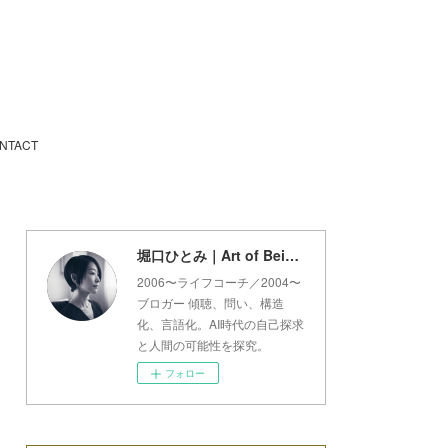
NTACT
堀口ひとみ｜Art of Being Lab
2006〜ライフコーチ／2004〜
ブロガー 傾聴、問い、構造
化、言語化。AI時代の自己探求
と人間の可能性を探究。
フォロー