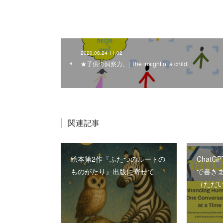
2020.08.24 11:02
★子供の洞察力。| The insight of a child.
関連記事
絵本第2作『ふたつのルートの
Chat
ものがたり』出版に寄せて
で書きま
（ただ