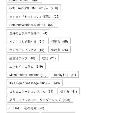
ONE DAY ONE UNIT 2017～
(
250
)
まぐまぐ『セッション』傾聴力
(
95
)
Seminar/Webinar レポート
(
663
)
自分のビジネスを持つ
(
94
)
ビジネスを始動する
(
51
)
行動力
(
95
)
オンラインビジネス
(
16
)
傾聴力
(
26
)
生産性アップ
(
48
)
瞑想
(
21
)
エッセイ・コラム
(
219
)
Make money seminar
(
12
)
Infinity Lab
(
37
)
It's a sign or message. 2017～
(
143
)
コミュニケーションスキル
(
29
)
伝え方
(
41
)
店長・マネジメント・リーダーシップ
(
105
)
UPDATE・心の充電
(
23
)