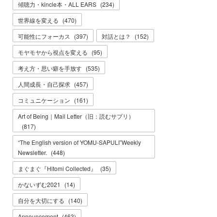
傾聴力・kincle本・ALL EARS
(
234
)
世界線を変える
(
470
)
可能性にフォーカス
(
397
)
対話とは？
(
152
)
モヤモヤから視点を変える
(
95
)
考え方・思い癖を手放す
(
535
)
人間成長・自己探求
(
457
)
コミュニケーション
(
161
)
Art of Being｜Mail Letter（旧：読むサプリ）
(
817
)
“The English version of YOMU-SAPULI”Weekly
Newsletter.
(
448
)
まぐまぐ『Hitomi Collected』
(
35
)
かないずむ2021
(
14
)
自分を大切にする
(
140
)
Announcement
(
463
)