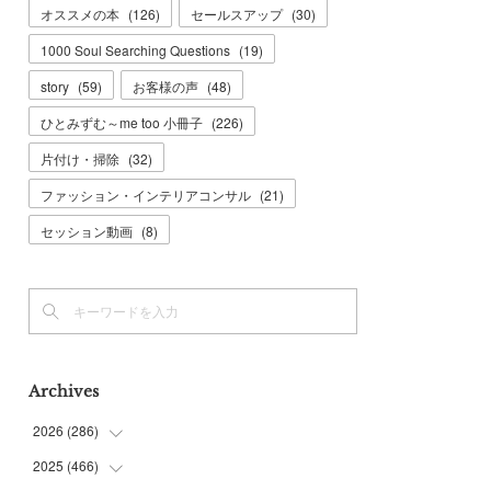
オススメの本
(
126
)
セールスアップ
(
30
)
1000 Soul Searching Questions
(
19
)
story
(
59
)
お客様の声
(
48
)
ひとみずむ～me too 小冊子
(
226
)
片付け・掃除
(
32
)
ファッション・インテリアコンサル
(
21
)
セッション動画
(
8
)
Archives
2026
(
286
)
2025
(
466
(
7
)
)