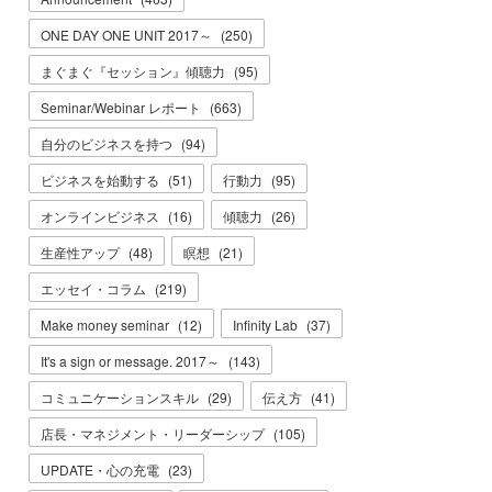
ONE DAY ONE UNIT 2017～
(
250
)
まぐまぐ『セッション』傾聴力
(
95
)
Seminar/Webinar レポート
(
663
)
自分のビジネスを持つ
(
94
)
ビジネスを始動する
(
51
)
行動力
(
95
)
オンラインビジネス
(
16
)
傾聴力
(
26
)
生産性アップ
(
48
)
瞑想
(
21
)
エッセイ・コラム
(
219
)
Make money seminar
(
12
)
Infinity Lab
(
37
)
It's a sign or message. 2017～
(
143
)
コミュニケーションスキル
(
29
)
伝え方
(
41
)
店長・マネジメント・リーダーシップ
(
105
)
UPDATE・心の充電
(
23
)