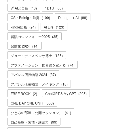
🖊 AIと言葉
(
40
)
1D1U
(
60
)
OS・Beinig・前提
(
100
)
Dialogue+ AI
(
99
)
kindle出版
(
24
)
AI Life
(
123
)
習慣のシンフォニー2025
(
35
)
習慣化 2024
(
14
)
ジョー・ディスペンサ博士
(
185
)
アファメーション：世界線を変える
(
74
)
アパレル店長物語 2024
(
37
)
アパレル店長物語：メイキング
(
18
)
FREE BOOK
(
2
)
ChatGPT & My GPT
(
295
)
ONE DAY ONE UNIT
(
553
)
ひとみの部屋（公開セッション）
(
41
)
自己基盤・習慣・継続力
(
99
)