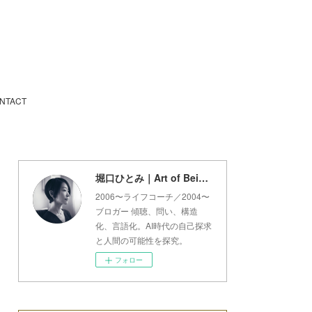
NTACT
堀口ひとみ｜Art of Being Lab
2006〜ライフコーチ／2004〜
ブロガー 傾聴、問い、構造
化、言語化。AI時代の自己探求
と人間の可能性を探究。
フォロー