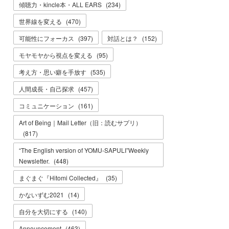
傾聴力・kincle本・ALL EARS
(
234
)
世界線を変える
(
470
)
可能性にフォーカス
(
397
)
対話とは？
(
152
)
モヤモヤから視点を変える
(
95
)
考え方・思い癖を手放す
(
535
)
人間成長・自己探求
(
457
)
コミュニケーション
(
161
)
Art of Being｜Mail Letter（旧：読むサプリ）
(
817
)
“The English version of YOMU-SAPULI”Weekly
Newsletter.
(
448
)
まぐまぐ『Hitomi Collected』
(
35
)
かないずむ2021
(
14
)
自分を大切にする
(
140
)
Announcement
(
463
)