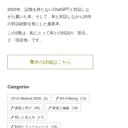
2023年、記憶を持たないChatGPTと対話しな
がら書いた本。そして、AIと対話しながら20年
の対話経験を形にした最新本。
この2冊は、私にとってAIとの対話の「原点」
と「現在地」です。
📚本の詳細はこちら
Categories
1D1U Method 2026
(
3
)
🖊 Art of Being
(
13
)
🖊 講座と学び
(
45
)
🖊 創造と編集
(
18
)
🖊 問いと見え方
(
17
)
🖊 対話とフィードバック
(
15
)