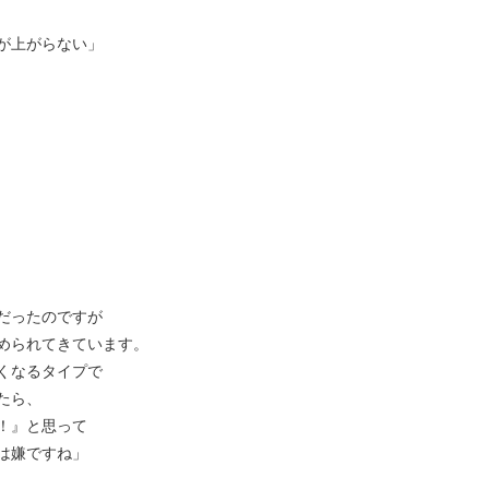
が上がらない」
だったのですが
められてきています。
くなるタイプで
たら、
！』と思って
は嫌ですね」