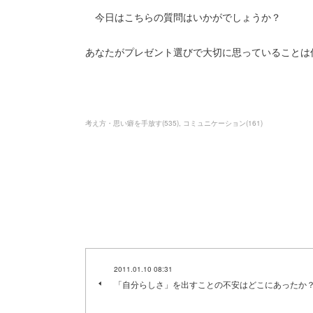
今日はこちらの質問はいかがでしょうか？
あなたがプレゼント選びで大切に思っていることは
考え方・思い癖を手放す
(
535
)
コミュニケーション
(
161
)
2011.01.10 08:31
「自分らしさ」を出すことの不安はどこにあったか