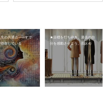
人生の共通点――すで
★目標を打ち砕き、過去の自
が存在している
分を感動させよう。(Epi.4)