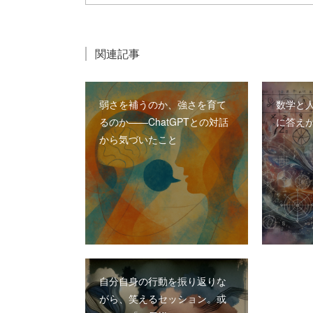
関連記事
弱さを補うのか、強さを育て
数学と
るのか――ChatGPTとの対話
に答え
から気づいたこと
自分自身の行動を振り返りな
がら、笑えるセッション。或