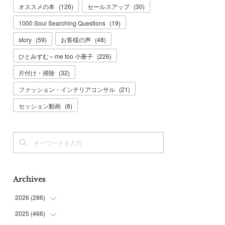
オススメの本
(
126
)
セールスアップ
(
30
)
1000 Soul Searching Questions
(
19
)
story
(
59
)
お客様の声
(
48
)
ひとみずむ～me too 小冊子
(
226
)
片付け・掃除
(
32
)
ファッション・インテリアコンサル
(
21
)
セッション動画
(
8
)
Archives
2026
(
286
)
2025
(
466
(
7
)
)