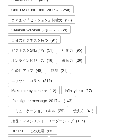
ONE DAY ONE UNIT 2017～
(
250
)
まぐまぐ『セッション』傾聴力
(
95
)
Seminar/Webinar レポート
(
663
)
自分のビジネスを持つ
(
94
)
ビジネスを始動する
(
51
)
行動力
(
95
)
オンラインビジネス
(
16
)
傾聴力
(
26
)
生産性アップ
(
48
)
瞑想
(
21
)
エッセイ・コラム
(
219
)
Make money seminar
(
12
)
Infinity Lab
(
37
)
It's a sign or message. 2017～
(
143
)
コミュニケーションスキル
(
29
)
伝え方
(
41
)
店長・マネジメント・リーダーシップ
(
105
)
UPDATE・心の充電
(
23
)