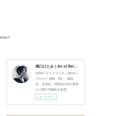
NTACT
堀口ひとみ｜Art of Being Lab
2006〜ライフコーチ／2004〜
ブロガー 傾聴、問い、構造
化、言語化。AI時代の自己探求
と人間の可能性を探究。
フォロー