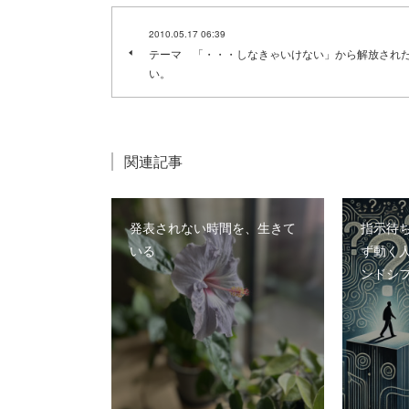
2010.05.17 06:39
テーマ 「・・・しなきゃいけない」から解放され
い。
関連記事
発表されない時間を、生きて
指示待
いる
ず動く
ンドシ