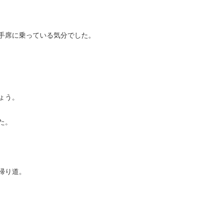
手席に乗っている気分でした。
ょう。
た。
帰り道。