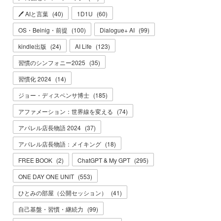
🖊 AIと言葉
(
40
)
1D1U
(
60
)
OS・Beinig・前提
(
100
)
Dialogue+ AI
(
99
)
kindle出版
(
24
)
AI Life
(
123
)
習慣のシンフォニー2025
(
35
)
習慣化 2024
(
14
)
ジョー・ディスペンサ博士
(
185
)
アファメーション：世界線を変える
(
74
)
アパレル店長物語 2024
(
37
)
アパレル店長物語：メイキング
(
18
)
FREE BOOK
(
2
)
ChatGPT & My GPT
(
295
)
ONE DAY ONE UNIT
(
553
)
ひとみの部屋（公開セッション）
(
41
)
自己基盤・習慣・継続力
(
99
)