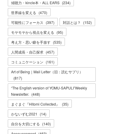
傾聴力・kincle本・ALL EARS
(
234
)
世界線を変える
(
470
)
可能性にフォーカス
(
397
)
対話とは？
(
152
)
モヤモヤから視点を変える
(
95
)
考え方・思い癖を手放す
(
535
)
人間成長・自己探求
(
457
)
コミュニケーション
(
161
)
Art of Being｜Mail Letter（旧：読むサプリ）
(
817
)
“The English version of YOMU-SAPULI”Weekly
Newsletter.
(
448
)
まぐまぐ『Hitomi Collected』
(
35
)
かないずむ2021
(
14
)
自分を大切にする
(
140
)
Announcement
(
463
)