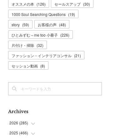
オススメの本
(
126
)
セールスアップ
(
30
)
1000 Soul Searching Questions
(
19
)
story
(
59
)
お客様の声
(
48
)
ひとみずむ～me too 小冊子
(
226
)
片付け・掃除
(
32
)
ファッション・インテリアコンサル
(
21
)
セッション動画
(
8
)
Archives
2026
(
285
)
2025
(
466
(
6
)
)