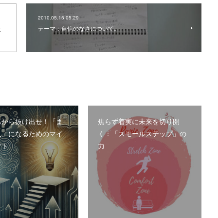
2010.05.15 05:29
テーマ：自信のなさについて。
た
ちから抜け出せ！「ま
焦らず着実に未来を切り開
人」になるためのマイ
く：「スモールステップ」の
フト
力