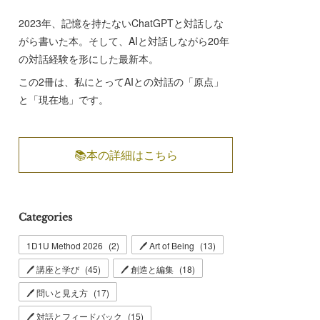
2023年、記憶を持たないChatGPTと対話しな
がら書いた本。そして、AIと対話しながら20年
の対話経験を形にした最新本。
この2冊は、私にとってAIとの対話の「原点」
と「現在地」です。
📚本の詳細はこちら
Categories
1D1U Method 2026
(
2
)
🖊 Art of Being
(
13
)
🖊 講座と学び
(
45
)
🖊 創造と編集
(
18
)
🖊 問いと見え方
(
17
)
🖊 対話とフィードバック
(
15
)