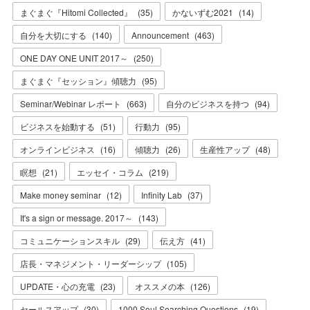
まぐまぐ『Hitomi Collected』
(
35
)
かないずむ2021
(
14
)
自分を大切にする
(
140
)
Announcement
(
463
)
ONE DAY ONE UNIT 2017～
(
250
)
まぐまぐ『セッション』傾聴力
(
95
)
Seminar/Webinar レポート
(
663
)
自分のビジネスを持つ
(
94
)
ビジネスを始動する
(
51
)
行動力
(
95
)
オンラインビジネス
(
16
)
傾聴力
(
26
)
生産性アップ
(
48
)
瞑想
(
21
)
エッセイ・コラム
(
219
)
Make money seminar
(
12
)
Infinity Lab
(
37
)
It's a sign or message. 2017～
(
143
)
コミュニケーションスキル
(
29
)
伝え方
(
41
)
店長・マネジメント・リーダーシップ
(
105
)
UPDATE・心の充電
(
23
)
オススメの本
(
126
)
セールスアップ
(
30
)
1000 Soul Searching Questions
(
19
)