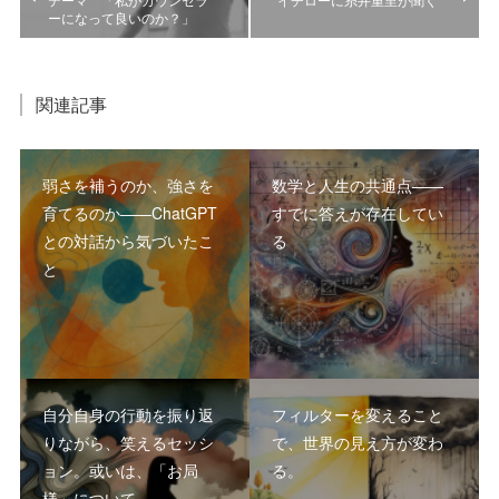
ーになって良いのか？」
関連記事
弱さを補うのか、強さを
数学と人生の共通点――
育てるのか――ChatGPT
すでに答えが存在してい
との対話から気づいたこ
る
と
自分自身の行動を振り返
フィルターを変えること
りながら、笑えるセッシ
で、世界の見え方が変わ
ョン。或いは、「お局
る。
様」について。