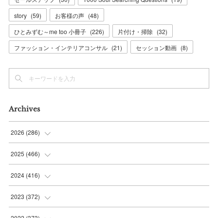
story
(
59
)
お客様の声
(
48
)
ひとみずむ～me too 小冊子
(
226
)
片付け・掃除
(
32
)
ファッション・インテリアコンサル
(
21
)
セッション動画
(
8
)
Archives
2026
(
286
)
(
7
)
2025
(
466
)
(
36
)
(
56
)
2024
(
416
)
(
37
)
(
37
)
(
38
)
2023
(
372
)
(
42
)
(
35
)
(
39
)
(
31
)
2022
(
373
)