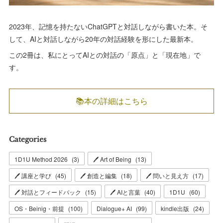
2023年、記憶を持たないChatGPTと対話しながら書いた本。そ
して、AIと対話しながら20年の対話経験を形にした最新本。
この2冊は、私にとってAIとの対話の「原点」と「現在地」で
す。
📚本の詳細はこちら
Categories
1D1U Method 2026
(
3
)
🖊 Art of Being
(
13
)
🖊 講座と学び
(
45
)
🖊 創造と編集
(
18
)
🖊 問いと見え方
(
17
)
🖊 対話とフィードバック
(
15
)
🖊 AIと言葉
(
40
)
1D1U
(
60
)
OS・Beinig・前提
(
100
)
Dialogue+ AI
(
99
)
kindle出版
(
24
)