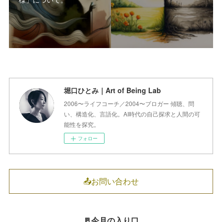
堀口ひとみ｜Art of Being Lab
2006〜ライフコーチ／2004〜ブロガー 傾聴、問
い、構造化、言語化。AI時代の自己探求と人間の可
能性を探究。
フォロー
📤お問い合わせ
🚪今月の入り口