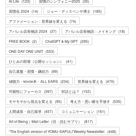
AI Life
(
123
)
習慣のシンフォニー2025
(
35
)
習慣化 2024
(
14
)
ジョー・ディスペンサ博士
(
185
)
アファメーション：世界線を変える
(
74
)
アパレル店長物語 2024
(
37
)
アパレル店長物語：メイキング
(
18
)
FREE BOOK
(
2
)
ChatGPT & My GPT
(
295
)
ONE DAY ONE UNIT
(
553
)
ひとみの部屋（公開セッション）
(
41
)
自己基盤・習慣・継続力
(
99
)
傾聴力・kincle本・ALL EARS
(
234
)
世界線を変える
(
470
)
可能性にフォーカス
(
397
)
対話とは？
(
152
)
モヤモヤから視点を変える
(
95
)
考え方・思い癖を手放す
(
535
)
人間成長・自己探求
(
457
)
コミュニケーション
(
161
)
Art of Being｜Mail Letter（旧：読むサプリ）
(
817
)
“The English version of YOMU-SAPULI”Weekly Newsletter.
(
448
)