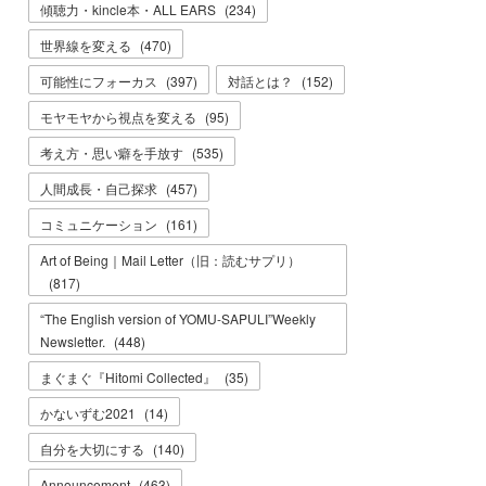
傾聴力・kincle本・ALL EARS
(
234
)
世界線を変える
(
470
)
可能性にフォーカス
(
397
)
対話とは？
(
152
)
モヤモヤから視点を変える
(
95
)
考え方・思い癖を手放す
(
535
)
人間成長・自己探求
(
457
)
コミュニケーション
(
161
)
Art of Being｜Mail Letter（旧：読むサプリ）
(
817
)
“The English version of YOMU-SAPULI”Weekly
Newsletter.
(
448
)
まぐまぐ『Hitomi Collected』
(
35
)
かないずむ2021
(
14
)
自分を大切にする
(
140
)
Announcement
(
463
)