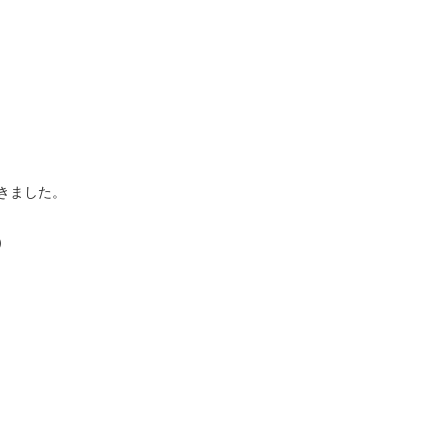
きました。
）
？