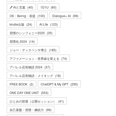
🖊 AIと言葉
(
40
)
1D1U
(
60
)
OS・Beinig・前提
(
100
)
Dialogue+ AI
(
99
)
kindle出版
(
24
)
AI Life
(
123
)
習慣のシンフォニー2025
(
35
)
習慣化 2024
(
14
)
ジョー・ディスペンサ博士
(
185
)
アファメーション：世界線を変える
(
74
)
アパレル店長物語 2024
(
37
)
アパレル店長物語：メイキング
(
18
)
FREE BOOK
(
2
)
ChatGPT & My GPT
(
295
)
ONE DAY ONE UNIT
(
553
)
ひとみの部屋（公開セッション）
(
41
)
自己基盤・習慣・継続力
(
99
)