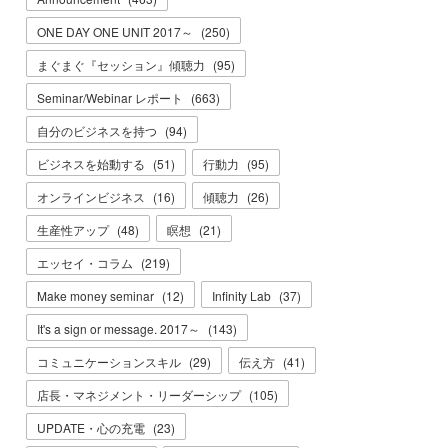
ONE DAY ONE UNIT 2017～
(
250
)
まぐまぐ『セッション』傾聴力
(
95
)
Seminar/Webinar レポート
(
663
)
自分のビジネスを持つ
(
94
)
ビジネスを始動する
(
51
)
行動力
(
95
)
オンラインビジネス
(
16
)
傾聴力
(
26
)
生産性アップ
(
48
)
瞑想
(
21
)
エッセイ・コラム
(
219
)
Make money seminar
(
12
)
Infinity Lab
(
37
)
It's a sign or message. 2017～
(
143
)
コミュニケーションスキル
(
29
)
伝え方
(
41
)
店長・マネジメント・リーダーシップ
(
105
)
UPDATE・心の充電
(
23
)