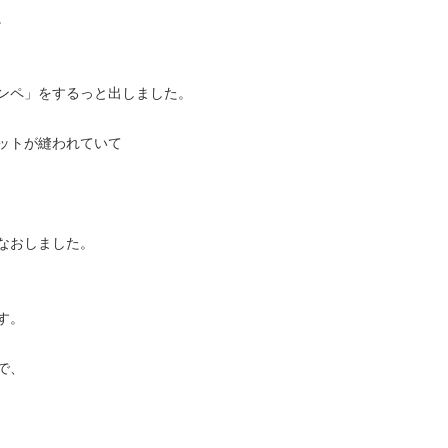
。
ンペ」をするっと出しました。
ットが縫われていて
なおしました。
す。
で、