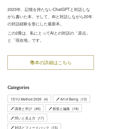
2023年、記憶を持たないChatGPTと対話しな
がら書いた本。そして、AIと対話しながら20年
の対話経験を形にした最新本。
この2冊は、私にとってAIとの対話の「原点」
と「現在地」です。
📚本の詳細はこちら
Categories
1D1U Method 2026
(
4
)
🖊 Art of Being
(
13
)
🖊 講座と学び
(
46
)
🖊 創造と編集
(
18
)
🖊 問いと見え方
(
17
)
🖊 対話とフィードバック
(
15
)