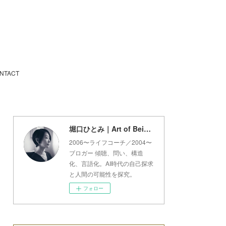
NTACT
堀口ひとみ｜Art of Being Lab
2006〜ライフコーチ／2004〜
ブロガー 傾聴、問い、構造
化、言語化。AI時代の自己探求
と人間の可能性を探究。
フォロー