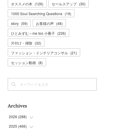
オススメの本
(
126
)
セールスアップ
(
30
)
1000 Soul Searching Questions
(
19
)
story
(
59
)
お客様の声
(
48
)
ひとみずむ～me too 小冊子
(
226
)
片付け・掃除
(
32
)
ファッション・インテリアコンサル
(
21
)
セッション動画
(
8
)
Archives
2026
(
288
)
2025
(
466
(
9
)
)