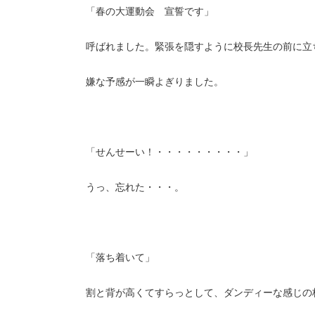
「春の大運動会 宣誓です」
呼ばれました。緊張を隠すように校長先生の前に立
嫌な予感が一瞬よぎりました。
「せんせーい！・・・・・・・・・」
うっ、忘れた・・・。
「落ち着いて」
割と背が高くてすらっとして、ダンディーな感じの