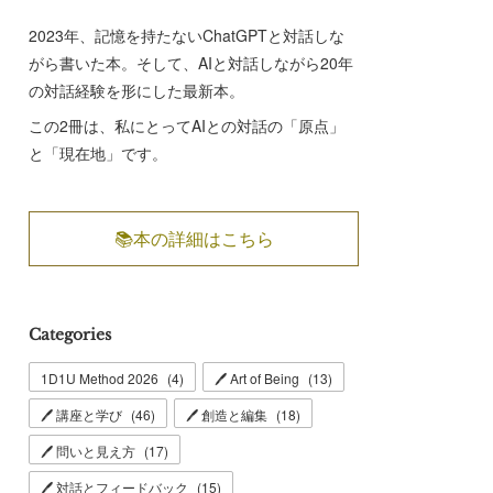
2023年、記憶を持たないChatGPTと対話しな
がら書いた本。そして、AIと対話しながら20年
の対話経験を形にした最新本。
この2冊は、私にとってAIとの対話の「原点」
と「現在地」です。
📚本の詳細はこちら
Categories
1D1U Method 2026
(
4
)
🖊 Art of Being
(
13
)
🖊 講座と学び
(
46
)
🖊 創造と編集
(
18
)
🖊 問いと見え方
(
17
)
🖊 対話とフィードバック
(
15
)