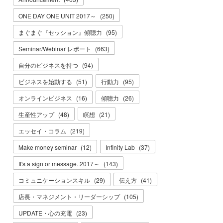
ONE DAY ONE UNIT 2017～
(
250
)
まぐまぐ『セッション』傾聴力
(
95
)
Seminar/Webinar レポート
(
663
)
自分のビジネスを持つ
(
94
)
ビジネスを始動する
(
51
)
行動力
(
95
)
オンラインビジネス
(
16
)
傾聴力
(
26
)
生産性アップ
(
48
)
瞑想
(
21
)
エッセイ・コラム
(
219
)
Make money seminar
(
12
)
Infinity Lab
(
37
)
It's a sign or message. 2017～
(
143
)
コミュニケーションスキル
(
29
)
伝え方
(
41
)
店長・マネジメント・リーダーシップ
(
105
)
UPDATE・心の充電
(
23
)