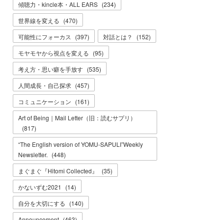
傾聴力・kincle本・ALL EARS
(
234
)
世界線を変える
(
470
)
可能性にフォーカス
(
397
)
対話とは？
(
152
)
モヤモヤから視点を変える
(
95
)
考え方・思い癖を手放す
(
535
)
人間成長・自己探求
(
457
)
コミュニケーション
(
161
)
Art of Being｜Mail Letter（旧：読むサプリ）
(
817
)
“The English version of YOMU-SAPULI”Weekly
Newsletter.
(
448
)
まぐまぐ『Hitomi Collected』
(
35
)
かないずむ2021
(
14
)
自分を大切にする
(
140
)
Announcement
(
463
)