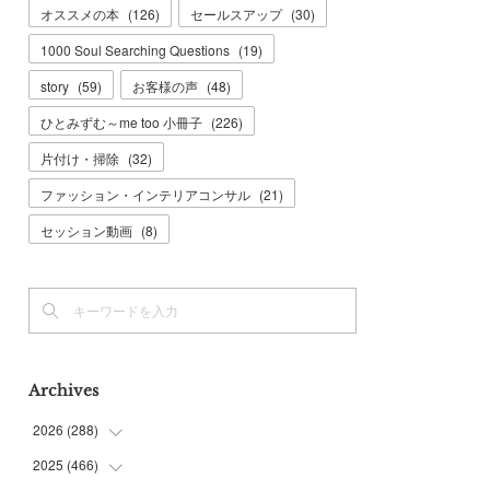
オススメの本
(
126
)
セールスアップ
(
30
)
1000 Soul Searching Questions
(
19
)
story
(
59
)
お客様の声
(
48
)
ひとみずむ～me too 小冊子
(
226
)
片付け・掃除
(
32
)
ファッション・インテリアコンサル
(
21
)
セッション動画
(
8
)
Archives
2026
(
288
)
2025
(
466
(
9
)
)