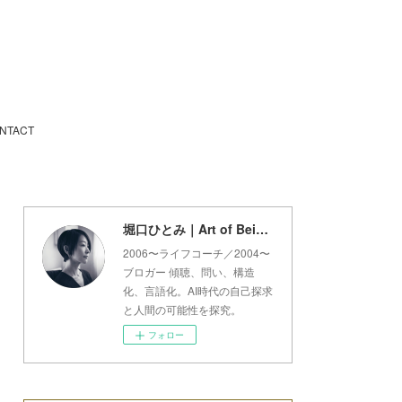
NTACT
堀口ひとみ｜Art of Being Lab
2006〜ライフコーチ／2004〜
ブロガー 傾聴、問い、構造
化、言語化。AI時代の自己探求
と人間の可能性を探究。
フォロー