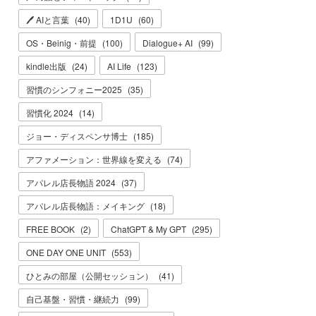
🖊 AIと言葉
(
40
)
1D1U
(
60
)
OS・Beinig・前提
(
100
)
Dialogue+ AI
(
99
)
kindle出版
(
24
)
AI Life
(
123
)
習慣のシンフォニー2025
(
35
)
習慣化 2024
(
14
)
ジョー・ディスペンサ博士
(
185
)
アファメーション：世界線を変える
(
74
)
アパレル店長物語 2024
(
37
)
アパレル店長物語：メイキング
(
18
)
FREE BOOK
(
2
)
ChatGPT & My GPT
(
295
)
ONE DAY ONE UNIT
(
553
)
ひとみの部屋（公開セッション）
(
41
)
自己基盤・習慣・継続力
(
99
)