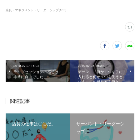
店長・マネジメント・リーダーシップ
(
105
)
2010.07.27 16:03
2010.07.25 19:00
ライブセッションの感想は
テーマ 「何か１つを手に
非常に自由でした。
入れると何か１つを失うと
いう、この感じ方を何と…
関連記事
店長の仕事は〇〇だ。
サーバント・リーダーシ
ップ。