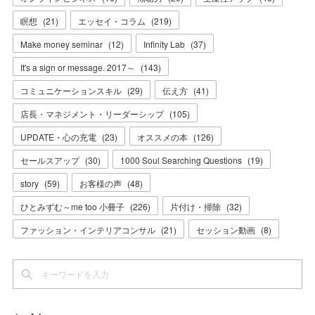
瞑想
(
21
)
エッセイ・コラム
(
219
)
Make money seminar
(
12
)
Infinity Lab
(
37
)
It's a sign or message. 2017～
(
143
)
コミュニケーションスキル
(
29
)
伝え方
(
41
)
店長・マネジメント・リーダーシップ
(
105
)
UPDATE・心の充電
(
23
)
オススメの本
(
126
)
セールスアップ
(
30
)
1000 Soul Searching Questions
(
19
)
story
(
59
)
お客様の声
(
48
)
ひとみずむ～me too 小冊子
(
226
)
片付け・掃除
(
32
)
ファッション・インテリアコンサル
(
21
)
セッション動画
(
8
)