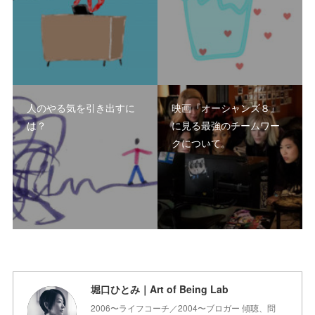
人のやる気を引き出すに
映画『オーシャンズ８』
は？
に見る最強のチームワー
クについて。
堀口ひとみ｜Art of Being Lab
2006〜ライフコーチ／2004〜ブロガー 傾聴、問