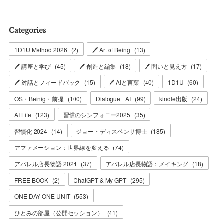
Categories
1D1U Method 2026
(
2
)
🖊 Art of Being
(
13
)
🖊 講座と学び
(
45
)
🖊 創造と編集
(
18
)
🖊 問いと見え方
(
17
)
🖊 対話とフィードバック
(
15
)
🖊 AIと言葉
(
40
)
1D1U
(
60
)
OS・Beinig・前提
(
100
)
Dialogue+ AI
(
99
)
kindle出版
(
24
)
AI Life
(
123
)
習慣のシンフォニー2025
(
35
)
習慣化 2024
(
14
)
ジョー・ディスペンサ博士
(
185
)
アファメーション：世界線を変える
(
74
)
アパレル店長物語 2024
(
37
)
アパレル店長物語：メイキング
(
18
)
FREE BOOK
(
2
)
ChatGPT & My GPT
(
295
)
ONE DAY ONE UNIT
(
553
)
ひとみの部屋（公開セッション）
(
41
)