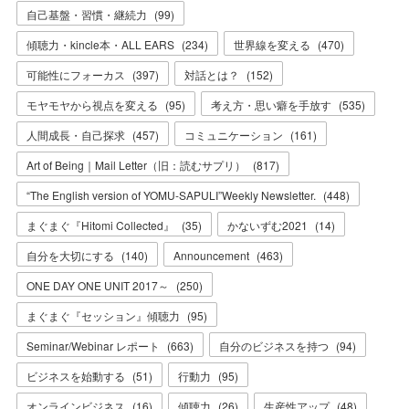
自己基盤・習慣・継続力
(
99
)
傾聴力・kincle本・ALL EARS
(
234
)
世界線を変える
(
470
)
可能性にフォーカス
(
397
)
対話とは？
(
152
)
モヤモヤから視点を変える
(
95
)
考え方・思い癖を手放す
(
535
)
人間成長・自己探求
(
457
)
コミュニケーション
(
161
)
Art of Being｜Mail Letter（旧：読むサプリ）
(
817
)
“The English version of YOMU-SAPULI”Weekly Newsletter.
(
448
)
まぐまぐ『Hitomi Collected』
(
35
)
かないずむ2021
(
14
)
自分を大切にする
(
140
)
Announcement
(
463
)
ONE DAY ONE UNIT 2017～
(
250
)
まぐまぐ『セッション』傾聴力
(
95
)
Seminar/Webinar レポート
(
663
)
自分のビジネスを持つ
(
94
)
ビジネスを始動する
(
51
)
行動力
(
95
)
オンラインビジネス
(
16
)
傾聴力
(
26
)
生産性アップ
(
48
)