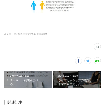
考え方・思い癖を手放す
(
535
)
行動力
(
95
)
2010.07.29 16:33
2010.07.27 16:03
テーマ 「発想を広げ
ライブセッションの感想は
る」。
非常に自由でした。
関連記事