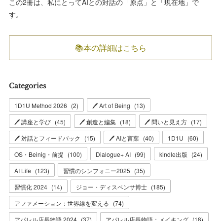
この2冊は、私にとってAIとの対話の「原点」と「現在地」で
す。
📚本の詳細はこちら
Categories
1D1U Method 2026
(
2
)
🖊 Art of Being
(
13
)
🖊 講座と学び
(
45
)
🖊 創造と編集
(
18
)
🖊 問いと見え方
(
17
)
🖊 対話とフィードバック
(
15
)
🖊 AIと言葉
(
40
)
1D1U
(
60
)
OS・Beinig・前提
(
100
)
Dialogue+ AI
(
99
)
kindle出版
(
24
)
AI Life
(
123
)
習慣のシンフォニー2025
(
35
)
習慣化 2024
(
14
)
ジョー・ディスペンサ博士
(
185
)
アファメーション：世界線を変える
(
74
)
アパレル店長物語 2024
(
37
)
アパレル店長物語：メイキング
(
18
)