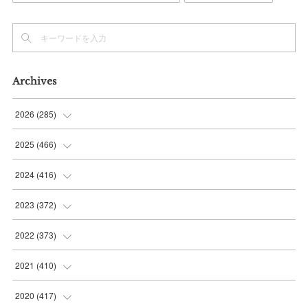
Archives
2026
(
285
)
(
6
)
2025
(
466
)
(
36
)
(
56
)
2024
(
416
)
(
37
)
(
37
)
(
38
)
2023
(
372
)
(
42
)
(
35
)
(
39
)
(
31
)
2022
(
373
)
(
36
)
(
36
)
(
38
)
(
30
)
(
31
)
2021
(
410
)
(
34
)
(
36
)
(
36
)
(
30
)
(
33
)
(
32
)
2020
(
417
)