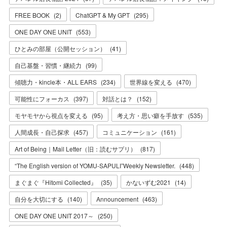
FREE BOOK
(
2
)
ChatGPT & My GPT
(
295
)
ONE DAY ONE UNIT
(
553
)
ひとみの部屋（公開セッション）
(
41
)
自己基盤・習慣・継続力
(
99
)
傾聴力・kincle本・ALL EARS
(
234
)
世界線を変える
(
470
)
可能性にフォーカス
(
397
)
対話とは？
(
152
)
モヤモヤから視点を変える
(
95
)
考え方・思い癖を手放す
(
535
)
人間成長・自己探求
(
457
)
コミュニケーション
(
161
)
Art of Being｜Mail Letter（旧：読むサプリ）
(
817
)
“The English version of YOMU-SAPULI”Weekly Newsletter.
(
448
)
まぐまぐ『Hitomi Collected』
(
35
)
かないずむ2021
(
14
)
自分を大切にする
(
140
)
Announcement
(
463
)
ONE DAY ONE UNIT 2017～
(
250
)