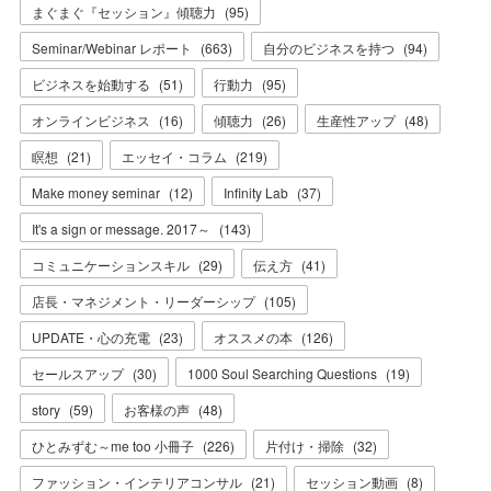
まぐまぐ『セッション』傾聴力
(
95
)
Seminar/Webinar レポート
(
663
)
自分のビジネスを持つ
(
94
)
ビジネスを始動する
(
51
)
行動力
(
95
)
オンラインビジネス
(
16
)
傾聴力
(
26
)
生産性アップ
(
48
)
瞑想
(
21
)
エッセイ・コラム
(
219
)
Make money seminar
(
12
)
Infinity Lab
(
37
)
It's a sign or message. 2017～
(
143
)
コミュニケーションスキル
(
29
)
伝え方
(
41
)
店長・マネジメント・リーダーシップ
(
105
)
UPDATE・心の充電
(
23
)
オススメの本
(
126
)
セールスアップ
(
30
)
1000 Soul Searching Questions
(
19
)
story
(
59
)
お客様の声
(
48
)
ひとみずむ～me too 小冊子
(
226
)
片付け・掃除
(
32
)
ファッション・インテリアコンサル
(
21
)
セッション動画
(
8
)