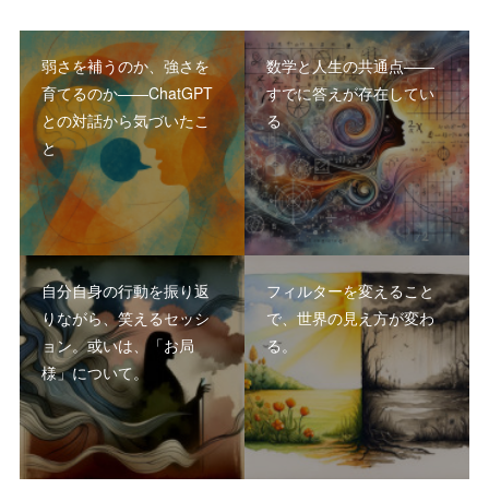
弱さを補うのか、強さを
数学と人生の共通点――
育てるのか――ChatGPT
すでに答えが存在してい
との対話から気づいたこ
る
と
自分自身の行動を振り返
フィルターを変えること
りながら、笑えるセッシ
で、世界の見え方が変わ
ョン。或いは、「お局
る。
様」について。