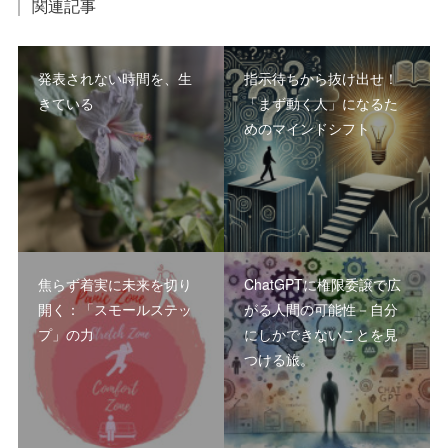
関連記事
発表されない時間を、生
指示待ちから抜け出せ！
きている
「まず動く人」になるた
めのマインドシフト
焦らず着実に未来を切り
ChatGPTに権限委譲で広
開く：「スモールステッ
がる人間の可能性－自分
プ」の力
にしかできないことを見
つける旅。