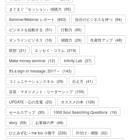
まぐまぐ『セッション』傾聴力
(
95
)
Seminar/Webinar レポート
(
663
)
自分のビジネスを持つ
(
94
)
ビジネスを始動する
(
51
)
行動力
(
95
)
オンラインビジネス
(
16
)
傾聴力
(
26
)
生産性アップ
(
48
)
瞑想
(
21
)
エッセイ・コラム
(
219
)
Make money seminar
(
12
)
Infinity Lab
(
37
)
It's a sign or message. 2017～
(
143
)
コミュニケーションスキル
(
29
)
伝え方
(
41
)
店長・マネジメント・リーダーシップ
(
105
)
UPDATE・心の充電
(
23
)
オススメの本
(
126
)
セールスアップ
(
30
)
1000 Soul Searching Questions
(
19
)
story
(
59
)
お客様の声
(
48
)
ひとみずむ～me too 小冊子
(
226
)
片付け・掃除
(
32
)