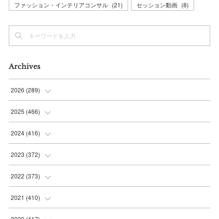
ファッション・インテリアコンサル
(
21
)
セッション動画
(
8
)
Archives
2026
(
289
)
(
10
)
2025
(
466
)
(
36
)
(
56
)
2024
(
416
)
(
37
)
(
37
)
(
38
)
2023
(
372
)
(
42
)
(
35
)
(
39
)
(
31
)
2022
(
373
)
(
36
)
(
36
)
(
38
)
(
30
)
(
31
)
2021
(
410
)
(
34
)
(
36
)
(
36
)
(
30
)
(
33
)
(
32
)
2020
(
417
)