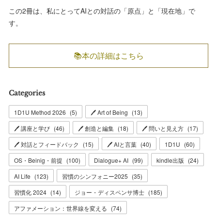
この2冊は、私にとってAIとの対話の「原点」と「現在地」で
す。
📚本の詳細はこちら
Categories
1D1U Method 2026
(
5
)
🖊 Art of Being
(
13
)
🖊 講座と学び
(
46
)
🖊 創造と編集
(
18
)
🖊 問いと見え方
(
17
)
🖊 対話とフィードバック
(
15
)
🖊 AIと言葉
(
40
)
1D1U
(
60
)
OS・Beinig・前提
(
100
)
Dialogue+ AI
(
99
)
kindle出版
(
24
)
AI Life
(
123
)
習慣のシンフォニー2025
(
35
)
習慣化 2024
(
14
)
ジョー・ディスペンサ博士
(
185
)
アファメーション：世界線を変える
(
74
)