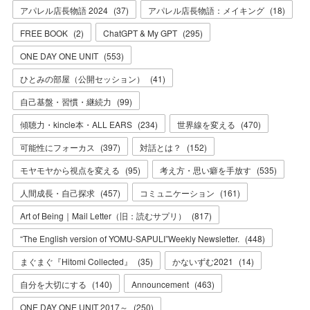
アパレル店長物語 2024
(
37
)
アパレル店長物語：メイキング
(
18
)
FREE BOOK
(
2
)
ChatGPT & My GPT
(
295
)
ONE DAY ONE UNIT
(
553
)
ひとみの部屋（公開セッション）
(
41
)
自己基盤・習慣・継続力
(
99
)
傾聴力・kincle本・ALL EARS
(
234
)
世界線を変える
(
470
)
可能性にフォーカス
(
397
)
対話とは？
(
152
)
モヤモヤから視点を変える
(
95
)
考え方・思い癖を手放す
(
535
)
人間成長・自己探求
(
457
)
コミュニケーション
(
161
)
Art of Being｜Mail Letter（旧：読むサプリ）
(
817
)
“The English version of YOMU-SAPULI”Weekly Newsletter.
(
448
)
まぐまぐ『Hitomi Collected』
(
35
)
かないずむ2021
(
14
)
自分を大切にする
(
140
)
Announcement
(
463
)
ONE DAY ONE UNIT 2017～
(
250
)