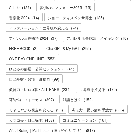
AI Life
(
123
)
習慣のシンフォニー2025
(
35
)
習慣化 2024
(
14
)
ジョー・ディスペンサ博士
(
185
)
アファメーション：世界線を変える
(
74
)
アパレル店長物語 2024
(
37
)
アパレル店長物語：メイキング
(
18
)
FREE BOOK
(
2
)
ChatGPT & My GPT
(
295
)
ONE DAY ONE UNIT
(
553
)
ひとみの部屋（公開セッション）
(
41
)
自己基盤・習慣・継続力
(
99
)
傾聴力・kincle本・ALL EARS
(
234
)
世界線を変える
(
470
)
可能性にフォーカス
(
397
)
対話とは？
(
152
)
モヤモヤから視点を変える
(
95
)
考え方・思い癖を手放す
(
535
)
人間成長・自己探求
(
457
)
コミュニケーション
(
161
)
Art of Being｜Mail Letter（旧：読むサプリ）
(
817
)