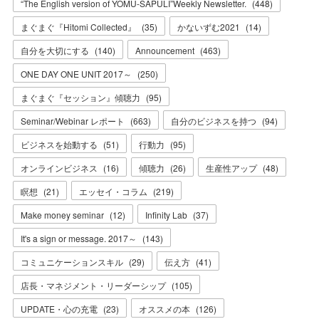
“The English version of YOMU-SAPULI”Weekly Newsletter.
(
448
)
まぐまぐ『Hitomi Collected』
(
35
)
かないずむ2021
(
14
)
自分を大切にする
(
140
)
Announcement
(
463
)
ONE DAY ONE UNIT 2017～
(
250
)
まぐまぐ『セッション』傾聴力
(
95
)
Seminar/Webinar レポート
(
663
)
自分のビジネスを持つ
(
94
)
ビジネスを始動する
(
51
)
行動力
(
95
)
オンラインビジネス
(
16
)
傾聴力
(
26
)
生産性アップ
(
48
)
瞑想
(
21
)
エッセイ・コラム
(
219
)
Make money seminar
(
12
)
Infinity Lab
(
37
)
It's a sign or message. 2017～
(
143
)
コミュニケーションスキル
(
29
)
伝え方
(
41
)
店長・マネジメント・リーダーシップ
(
105
)
UPDATE・心の充電
(
23
)
オススメの本
(
126
)