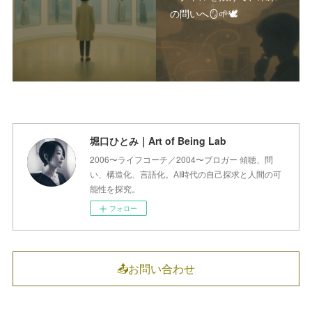
の問いへ🪞🌱🕊️
堀口ひとみ｜Art of Being Lab
2006〜ライフコーチ／2004〜ブロガー 傾聴、問
い、構造化、言語化。AI時代の自己探求と人間の可
能性を探究。
フォロー
📤お問い合わせ