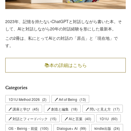
2023年、記憶を持たないChatGPTと対話しながら書いた本。そ
して、AIと対話しながら20年の対話経験を形にした最新本。
この2冊は、私にとってAIとの対話の「原点」と「現在地」で
す。
📚本の詳細はこちら
Categories
1D1U Method 2026
(
2
)
🖊 Art of Being
(
13
)
🖊 講座と学び
(
45
)
🖊 創造と編集
(
18
)
🖊 問いと見え方
(
17
)
🖊 対話とフィードバック
(
15
)
🖊 AIと言葉
(
40
)
1D1U
(
60
)
OS・Beinig・前提
(
100
)
Dialogue+ AI
(
99
)
kindle出版
(
24
)