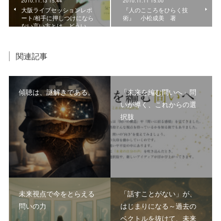
2010.11.13 15:44
2010.11.11 15:00
大阪ライブセッションレポ
『人のこころをひらく技
ート/相手に押しつけになら
術』 小松成美 著
ない言い方とは、どうい…
関連記事
傾聴は、謎解きである。
「未来を編む問いへ」問
いが導く、これからの選
択肢
未来視点で今をとらえる
「話すことがない」が、
問いの力
はじまりになる～過去の
ベクトルを抜けて、未来