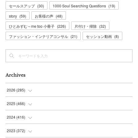
セールスアップ
(
30
)
1000 Soul Searching Questions
(
19
)
story
(
59
)
お客様の声
(
48
)
ひとみずむ～me too 小冊子
(
226
)
片付け・掃除
(
32
)
ファッション・インテリアコンサル
(
21
)
セッション動画
(
8
)
Archives
2026
(
285
)
(
6
)
2025
(
466
)
(
36
)
(
56
)
2024
(
416
)
(
37
)
(
37
)
(
38
)
2023
(
372
)