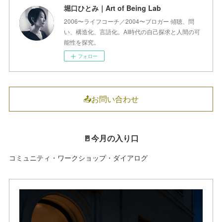
堀口ひとみ｜Art of Being Lab
2006〜ライフコーチ／2004〜ブロガー 傾聴、問
い、構造化、言語化。AI時代の自己探求と人間の可
能性を探究。
フォロー
📤お問い合わせ
🚪今月の入り口
コミュニティ・ワークショップ・ダイアログ