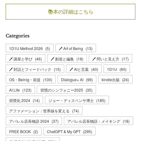
📚本の詳細はこちら
Categories
1D1U Method 2026
(
5
)
🖊 Art of Being
(
13
)
🖊 講座と学び
(
46
)
🖊 創造と編集
(
18
)
🖊 問いと見え方
(
17
)
🖊 対話とフィードバック
(
15
)
🖊 AIと言葉
(
40
)
1D1U
(
60
)
OS・Beinig・前提
(
100
)
Dialogue+ AI
(
99
)
kindle出版
(
24
)
AI Life
(
123
)
習慣のシンフォニー2025
(
35
)
習慣化 2024
(
14
)
ジョー・ディスペンサ博士
(
185
)
アファメーション：世界線を変える
(
74
)
アパレル店長物語 2024
(
37
)
アパレル店長物語：メイキング
(
18
)
FREE BOOK
(
2
)
ChatGPT & My GPT
(
295
)