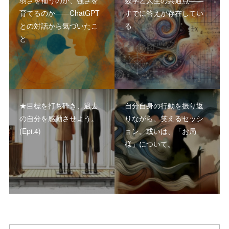
弱さを補うのか、強さを
数学と人生の共通点――
育てるのか――ChatGPT
すでに答えが存在してい
との対話から気づいたこ
る
と
★目標を打ち砕き、過去
自分自身の行動を振り返
の自分を感動させよう。
りながら、笑えるセッシ
(Epi.4)
ョン。或いは、「お局
様」について。