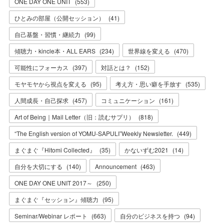
ONE DAY ONE UNIT
(
553
)
ひとみの部屋（公開セッション）
(
41
)
自己基盤・習慣・継続力
(
99
)
傾聴力・kincle本・ALL EARS
(
234
)
世界線を変える
(
470
)
可能性にフォーカス
(
397
)
対話とは？
(
152
)
モヤモヤから視点を変える
(
95
)
考え方・思い癖を手放す
(
535
)
人間成長・自己探求
(
457
)
コミュニケーション
(
161
)
Art of Being｜Mail Letter（旧：読むサプリ）
(
818
)
“The English version of YOMU-SAPULI”Weekly Newsletter.
(
449
)
まぐまぐ『Hitomi Collected』
(
35
)
かないずむ2021
(
14
)
自分を大切にする
(
140
)
Announcement
(
463
)
ONE DAY ONE UNIT 2017～
(
250
)
まぐまぐ『セッション』傾聴力
(
95
)
Seminar/Webinar レポート
(
663
)
自分のビジネスを持つ
(
94
)