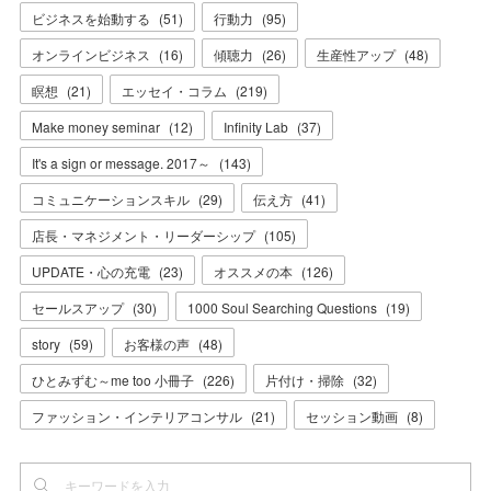
ビジネスを始動する
(
51
)
行動力
(
95
)
オンラインビジネス
(
16
)
傾聴力
(
26
)
生産性アップ
(
48
)
瞑想
(
21
)
エッセイ・コラム
(
219
)
Make money seminar
(
12
)
Infinity Lab
(
37
)
It's a sign or message. 2017～
(
143
)
コミュニケーションスキル
(
29
)
伝え方
(
41
)
店長・マネジメント・リーダーシップ
(
105
)
UPDATE・心の充電
(
23
)
オススメの本
(
126
)
セールスアップ
(
30
)
1000 Soul Searching Questions
(
19
)
story
(
59
)
お客様の声
(
48
)
ひとみずむ～me too 小冊子
(
226
)
片付け・掃除
(
32
)
ファッション・インテリアコンサル
(
21
)
セッション動画
(
8
)