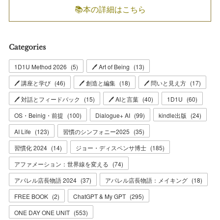
📚本の詳細はこちら
Categories
1D1U Method 2026
(
5
)
🖊 Art of Being
(
13
)
🖊 講座と学び
(
46
)
🖊 創造と編集
(
18
)
🖊 問いと見え方
(
17
)
🖊 対話とフィードバック
(
15
)
🖊 AIと言葉
(
40
)
1D1U
(
60
)
OS・Beinig・前提
(
100
)
Dialogue+ AI
(
99
)
kindle出版
(
24
)
AI Life
(
123
)
習慣のシンフォニー2025
(
35
)
習慣化 2024
(
14
)
ジョー・ディスペンサ博士
(
185
)
アファメーション：世界線を変える
(
74
)
アパレル店長物語 2024
(
37
)
アパレル店長物語：メイキング
(
18
)
FREE BOOK
(
2
)
ChatGPT & My GPT
(
295
)
ONE DAY ONE UNIT
(
553
)