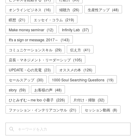
オンラインビジネス
(
16
)
傾聴力
(
26
)
生産性アップ
(
48
)
瞑想
(
21
)
エッセイ・コラム
(
219
)
Make money seminar
(
12
)
Infinity Lab
(
37
)
It's a sign or message. 2017～
(
143
)
コミュニケーションスキル
(
29
)
伝え方
(
41
)
店長・マネジメント・リーダーシップ
(
105
)
UPDATE・心の充電
(
23
)
オススメの本
(
126
)
セールスアップ
(
30
)
1000 Soul Searching Questions
(
19
)
story
(
59
)
お客様の声
(
48
)
ひとみずむ～me too 小冊子
(
226
)
片付け・掃除
(
32
)
ファッション・インテリアコンサル
(
21
)
セッション動画
(
8
)