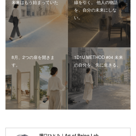
未来はもう始まっていた
線を引く。 他人の物語
を、自分の未来にしな
い。
8月、2つの扉を開きま
1D1U METHOD #04 未来
す。
の自分を、先に生きる。
堀口ひとみ｜Art of Being Lab