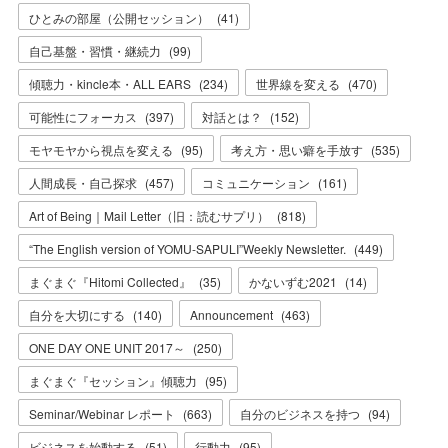
ひとみの部屋（公開セッション）
(
41
)
自己基盤・習慣・継続力
(
99
)
傾聴力・kincle本・ALL EARS
(
234
)
世界線を変える
(
470
)
可能性にフォーカス
(
397
)
対話とは？
(
152
)
モヤモヤから視点を変える
(
95
)
考え方・思い癖を手放す
(
535
)
人間成長・自己探求
(
457
)
コミュニケーション
(
161
)
Art of Being｜Mail Letter（旧：読むサプリ）
(
818
)
“The English version of YOMU-SAPULI”Weekly Newsletter.
(
449
)
まぐまぐ『Hitomi Collected』
(
35
)
かないずむ2021
(
14
)
自分を大切にする
(
140
)
Announcement
(
463
)
ONE DAY ONE UNIT 2017～
(
250
)
まぐまぐ『セッション』傾聴力
(
95
)
Seminar/Webinar レポート
(
663
)
自分のビジネスを持つ
(
94
)
ビジネスを始動する
(
51
)
行動力
(
95
)