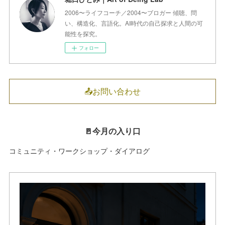
2006〜ライフコーチ／2004〜ブロガー 傾聴、問
い、構造化、言語化。AI時代の自己探求と人間の可
能性を探究。
フォロー
📤お問い合わせ
🚪今月の入り口
コミュニティ・ワークショップ・ダイアログ